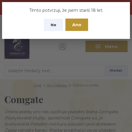
Dračí medovina a Tajemné elixíry se přesunují na tento web -
nebuďte vyděšeni zde najdete vše a ještě mnohem víc
Tímto potvrzuji, že jsem starší 18 let.
+420 737 613 735
0
ks
CZK
Ano
0 Kč
Ne
(Po-Pá 9:30-18:00 hod.)
Menu
Hledat
Úvod
Vše o nákupu
Doprava a platba
Comgate
Online platby pro nás zajišťuje platební brána Comgate.
Poskytovatel služby, společnost Comgate a.s. je
licencovaná Platební instituce působící pod dohledem
České národní banky. Platby probíhající skrze platební