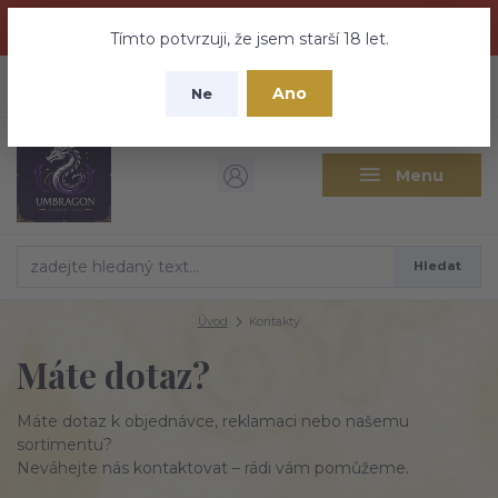
Dračí medovina a Tajemné elixíry se přesunují na tento web -
nebuďte vyděšeni zde najdete vše a ještě mnohem víc
Tímto potvrzuji, že jsem starší 18 let.
+420 737 613 735
0
ks
CZK
Ano
0 Kč
Ne
(Po-Pá 9:30-18:00 hod.)
Menu
Hledat
Úvod
Kontakty
Máte dotaz?
Máte dotaz k objednávce, reklamaci nebo našemu
sortimentu?
Neváhejte nás kontaktovat – rádi vám pomůžeme.