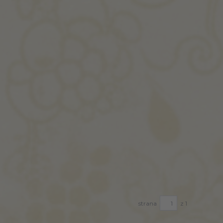
strana
z 1