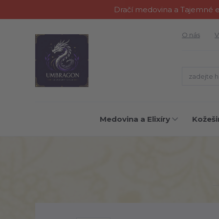
Dračí medovina a Tajemné el
O nás
V
Medovina a Elixíry
Kožeši