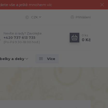
jdete vše a ještě mnohem víc
CZK
Přihlášení
Nevíte si rady? Zavolejte.
0
ks
+420 737 613 735
0 Kč
(Po-Pá 9:30-18:00 hod.)
belky a deky
Více