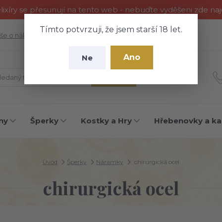
ixíry se přesunují na tento web - nebuďte vyděšeni zde na
Tímto potvrzuji, že jsem starší 18 let.
še o nákupu
Fotogalerie
Kontakty
Blog
Ano
Ne
Hledat
ny
Šperky
Kostky a Hry
Hřebenovky a ka
Úvod
Šperky
Náramky
chirurgická ocel
chirurgická ocel