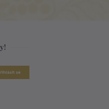
y!
řihlásit se