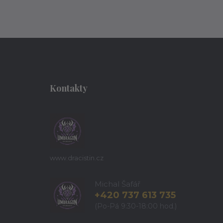
Kontakty
www.dracistin.cz
Michal Šafář
+420 737 613 735
(Po-Pá 9:30-18:00 hod.)