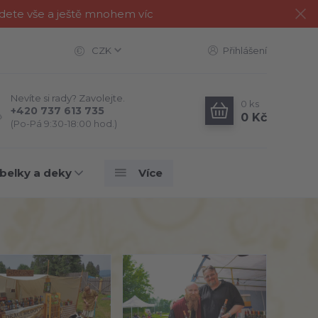
jdete vše a ještě mnohem víc
CZK
Přihlášení
Nevíte si rady? Zavolejte.
0
ks
+420 737 613 735
0 Kč
(Po-Pá 9:30-18:00 hod.)
belky a deky
Více