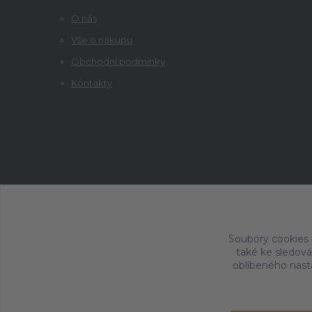
O nás
Vše o nákupu
Obchodní podmínky
Kontakty
Soubory cookies
také ke sledová
oblíbeného nasta