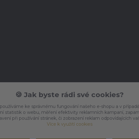
🍪 Jak byste rádi své cookies?
 používáme ke správnému fungování našeho e-shopu a v případě
ní statistik o webu, měření efektivity reklamních kampaní, zap
vení při používání stránek, či zobrazení reklam odpovídajících v
Více k využití cookies