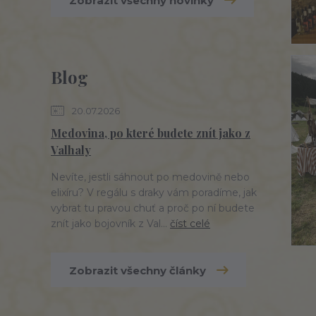
Zobrazit všechny novinky
Blog
20.07.2026
Medovina, po které budete znít jako z
Valhaly
Nevíte, jestli sáhnout po medovině nebo
elixíru? V regálu s draky vám poradíme, jak
vybrat tu pravou chuť a proč po ní budete
znít jako bojovník z Val...
číst celé
Zobrazit všechny články