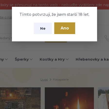
ixíry se přesunují na tento web - nebuďte vyděšeni zde na
Tímto potvrzuji, že jsem starší 18 let.
še o nákupu
Fotogalerie
Kontakty
Blog
Ano
Ne
Hledat
ny
Šperky
Kostky a Hry
Hřebenovky a ka
Úvod
Fotogalerie