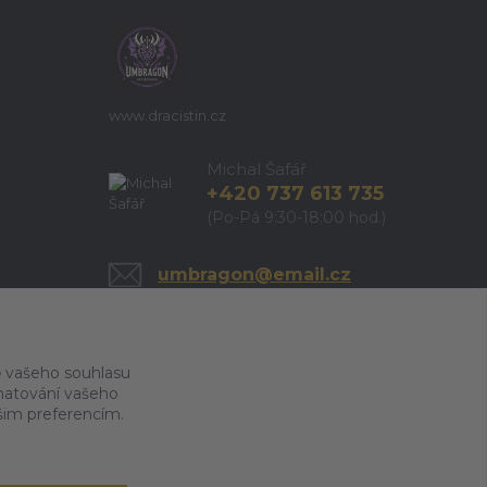
www.dracistin.cz
Michal Šafář
+420 737 613 735
(Po-Pá 9:30-18:00 hod.)
umbragon@email.cz
 vašeho souhlasu
amatování vašeho
ašim preferencím.