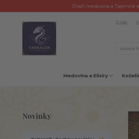
Dračí medovina a Tajemné el
O nás
V
Medovina a Elixíry
Kožeši
Novinky