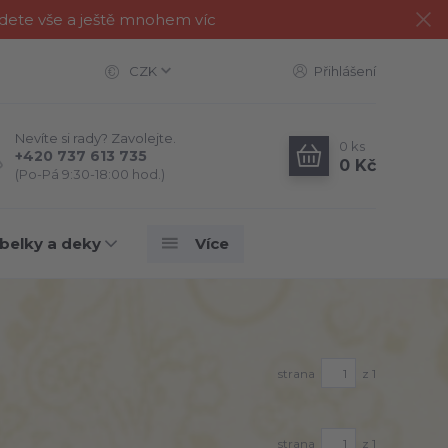
jdete vše a ještě mnohem víc
CZK
Přihlášení
Nevíte si rady? Zavolejte.
0
ks
+420 737 613 735
0 Kč
(Po-Pá 9:30-18:00 hod.)
belky a deky
Více
strana
z 1
strana
z 1