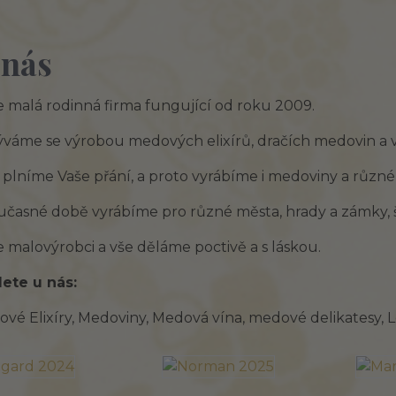
 nás
 malá rodinná firma fungující od roku 2009.
váme se výrobou medových elixírů, dračích medovin a 
 plníme Vaše přání, a proto vyrábíme i medoviny a různé
učasné době vyrábíme pro různé města, hrady a zámky, še
 malovýrobci a vše děláme poctivě a s láskou.
ete u nás:
vé Elixíry, Medoviny, Medová vína, medové delikatesy, L