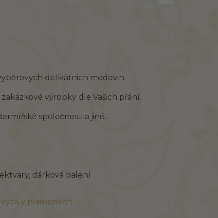
vyběrovych delikátnich medovin.
 zakázkové výrobky dle Vašich přání.
rmířské společnosti a jiné..
ektvary, dárková balení