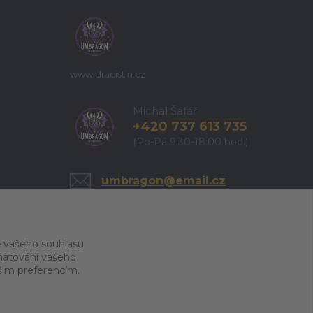
www.dracistin.cz
Michal Šafář
+420 737 613 735
(Po-Pá 9:30-18:00 hod.)
umbragon@email.cz
 vašeho souhlasu
amatování vašeho
ašim preferencím.