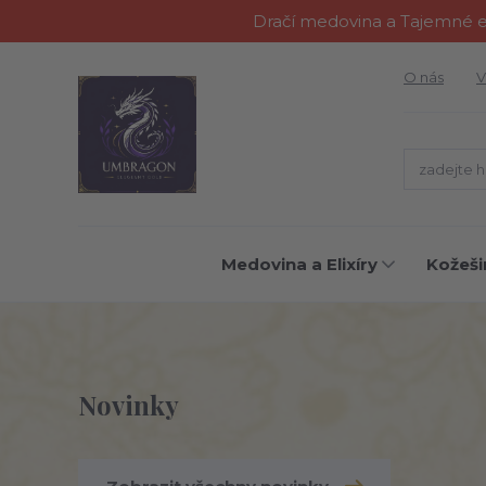
Dračí medovina a Tajemné el
O nás
V
Medovina a Elixíry
Kožeši
Novinky