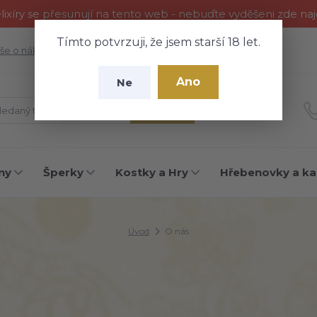
ixíry se přesunují na tento web - nebuďte vyděšeni zde na
Tímto potvrzuji, že jsem starší 18 let.
še o nákupu
Fotogalerie
Kontakty
Blog
Ano
Ne
Hledat
ny
Šperky
Kostky a Hry
Hřebenovky a ka
Úvod
O nás