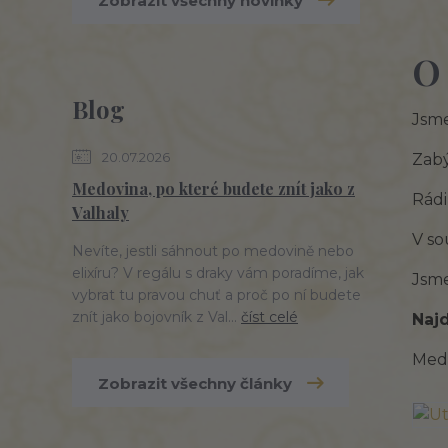
Zobrazit všechny novinky
O
Blog
Jsme
20.07.2026
Zabý
Medovina, po které budete znít jako z
Rádi
Valhaly
V so
Nevíte, jestli sáhnout po medovině nebo
elixíru? V regálu s draky vám poradíme, jak
Jsme
vybrat tu pravou chuť a proč po ní budete
znít jako bojovník z Val...
číst celé
Najd
Medo
Zobrazit všechny články