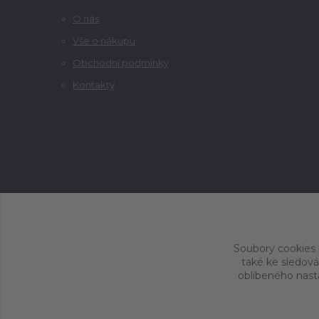
O nás
Vše o nákupu
Obchodní podmínky
Kontakty
Soubory cookies
také ke sledová
oblíbeného nasta