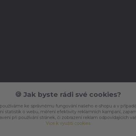
🍪 Jak byste rádi své cookies?
 používáme ke správnému fungování našeho e-shopu a v případě
ní statistik o webu, měření efektivity reklamních kampaní, zap
vení při používání stránek, či zobrazení reklam odpovídajících v
Více k využití cookies