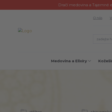
Dračí medovina a Tajemné el
O nás
V
Medovina a Elixíry
Kožeši
stříbro
chirurgická