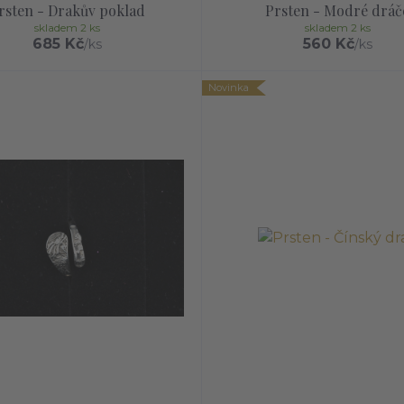
rsten - Drakův poklad
Prsten - Modré dráč
skladem 2 ks
skladem 2 ks
685 Kč
560 Kč
/
ks
/
ks
Novinka