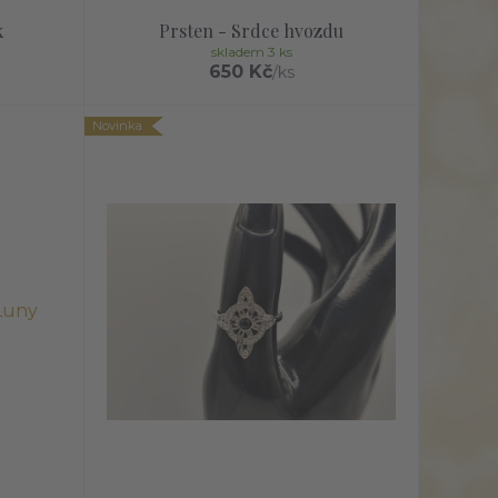
k
Prsten - Srdce hvozdu
skladem 3 ks
650 Kč
/
ks
Novinka