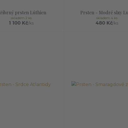
tříbrný prsten Lúthien
Prsten - Modré slzy L
skladem 2 ks
skladem 4 ks
1 100 Kč
480 Kč
/
ks
/
ks