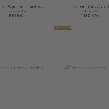
en - Vzpomínka na draky
Prsten - Čínský dra
skladem 1 ks
skladem 2 ks
510 Kč
1 150 Kč
/
ks
/
ks
Novinka