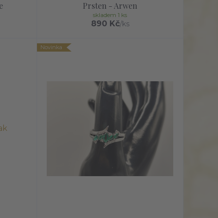
e
Prsten - Arwen
skladem 1 ks
890 Kč
/
ks
Novinka