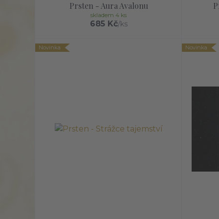
Prsten - Aura Avalonu
P
skladem 4 ks
685 Kč
/
ks
Novinka
Novinka