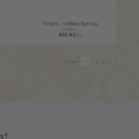
e
Prsten - Odinuv havran
skladem
610 Kč
/
ks
strana
z 2
další
y!