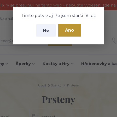
ixíry se přesunují na tento web - nebuďte vyděšeni zde na
Tímto potvrzuji, že jsem starší 18 let.
še o nákupu
Fotogalerie
Kontakty
Blog
Ano
Ne
Hledat
ny
Šperky
Kostky a Hry
Hřebenovky a ka
Úvod
Šperky
Prsteny
Prsteny
 ocel
ostatní