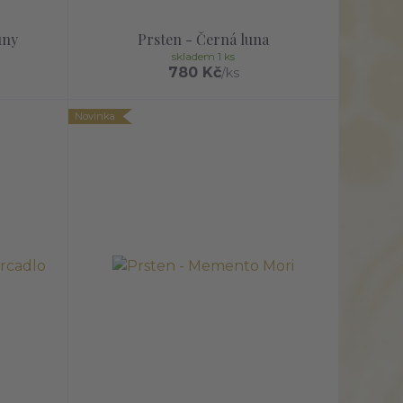
uny
Prsten - Černá luna
skladem 1 ks
780 Kč
/
ks
Novinka