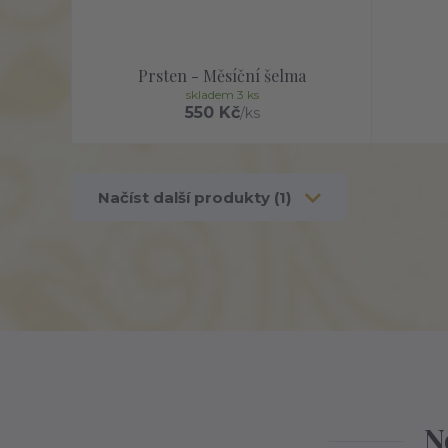
Prsten - Měsíční šelma
skladem 3 ks
550 Kč
/
ks
Načíst další produkty (1)
N