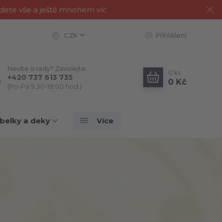
jdete vše a ještě mnohem víc
CZK
Přihlášení
Nevíte si rady? Zavolejte.
0
ks
+420 737 613 735
0 Kč
(Po-Pá 9:30-18:00 hod.)
belky a deky
Více