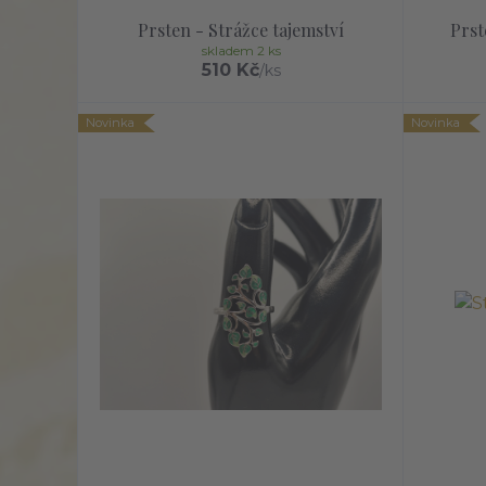
Prsten - Strážce tajemství
Prst
skladem 2 ks
510 Kč
/
ks
Novinka
Novinka