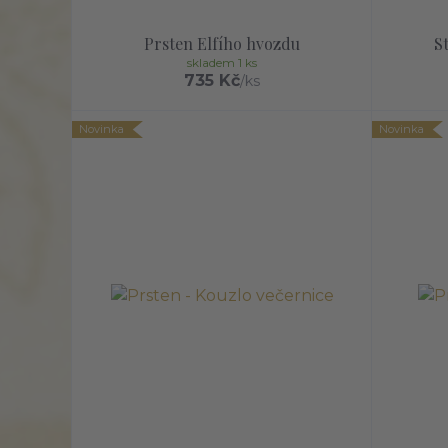
Prsten Elfího hvozdu
S
skladem 1 ks
735 Kč
/
ks
Novinka
Novinka