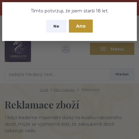
Dračí medovina a Tajemné elixíry se přesunují na tento web -
nebuďte vyděšeni zde najdete vše a ještě mnohem víc
Tímto potvrzuji, že jsem starší 18 let.
+420 737 613 735
0
ks
CZK
Ano
0 Kč
Ne
(Po-Pá 9:30-18:00 hod.)
Menu
Hledat
Úvod
Vše o nákupu
Reklamace
Reklamace zboží
I když klademe maximální důraz na kvalitu nabízeného
zboží, může se výjimečně stát, že zakoupené zboží
vykazuje vadu.