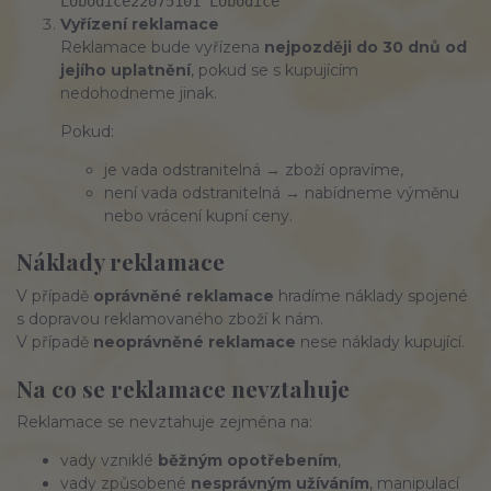
Lobodice
220
751
01
Lobodice
Vyřízení reklamace
Reklamace bude vyřízena
nejpozději do 30 dnů od
jejího uplatnění
, pokud se s kupujícím
nedohodneme jinak.
Pokud:
je vada odstranitelná → zboží opravíme,
není vada odstranitelná → nabídneme výměnu
nebo vrácení kupní ceny.
Náklady reklamace
V případě
oprávněné reklamace
hradíme náklady spojené
s dopravou reklamovaného zboží k nám.
V případě
neoprávněné reklamace
nese náklady kupující.
Na co se reklamace nevztahuje
Reklamace se nevztahuje zejména na:
vady vzniklé
běžným opotřebením
,
vady způsobené
nesprávným užíváním
, manipulací