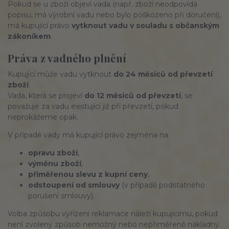
Pokud se u zboží objeví vada (např. zboží neodpovídá
popisu, má výrobní vadu nebo bylo poškozeno při doručení),
má kupující právo
vytknout vadu v souladu s občanským
zákoníkem
.
Práva z vadného plnění
Kupující může vadu vytknout
do 24 měsíců od převzetí
zboží
.
Vada, která se projeví
do 12 měsíců od převzetí
, se
považuje za vadu existující již při převzetí, pokud
neprokážeme opak.
V případě vady má kupující právo zejména na:
opravu zboží
,
výměnu zboží
,
přiměřenou slevu z kupní ceny
,
odstoupení od smlouvy
(v případě podstatného
porušení smlouvy).
Volba způsobu vyřízení reklamace náleží kupujícímu, pokud
není zvolený způsob nemožný nebo nepřiměřeně nákladný.