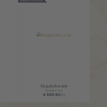
Doprava ZDARMA
Megalodon zub
skladem 1 ks
4 500 Kč
/
ks