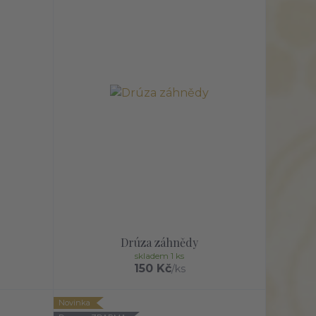
Drúza záhnědy
skladem 1 ks
150 Kč
/
ks
Novinka