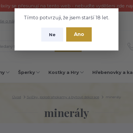
ixíry se přesunují na tento web - nebuďte vyděšeni zde na
Tímto potvrzuji, že jsem starší 18 let.
še o nákupu
Fotogalerie
Kontakty
Blog
Ano
Ne
Hledat
ny
Šperky
Kostky a Hry
Hřebenovky a ka
Úvod
Svíčky, polodrahokamy a bytové dekorace
minerály
minerály