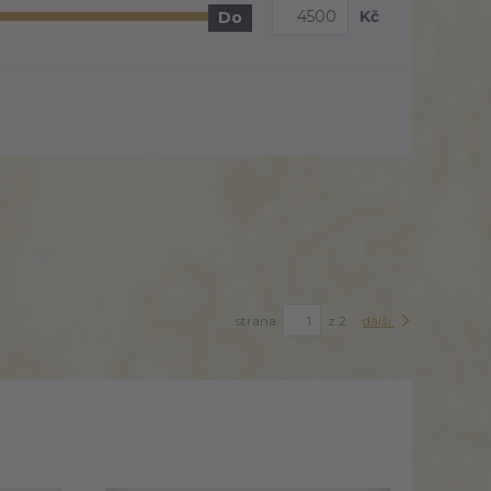
Kč
Do
strana
z 2
další