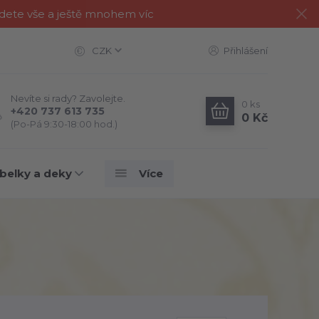
jdete vše a ještě mnohem víc
CZK
Přihlášení
Nevíte si rady? Zavolejte.
0
ks
+420 737 613 735
0 Kč
(Po-Pá 9:30-18:00 hod.)
belky a deky
Více