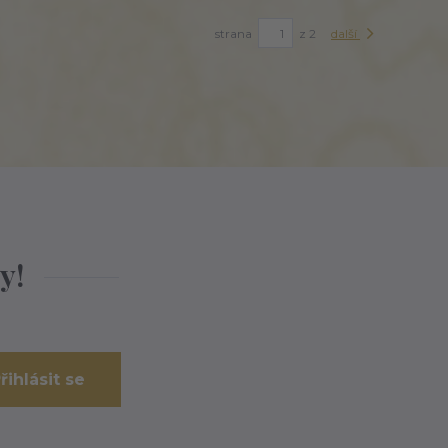
strana
z 2
další
y!
řihlásit se