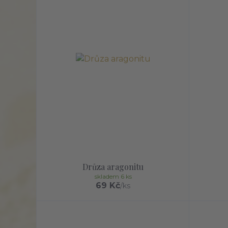
Drůza aragonitu
skladem 6 ks
69 Kč
/
ks