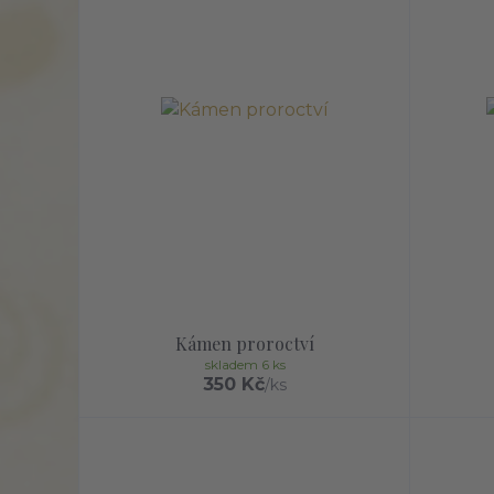
Kámen proroctví
skladem 6 ks
350 Kč
/
ks