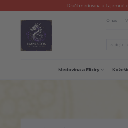
Dračí medovina a Tajemné el
O nás
V
Medovina a Elixíry
Kožeši