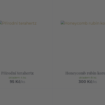
Přírodní terahertz
Honeycomb rubín kor
skladem 4 ks
skladem 8 ks
95 Kč
300 Kč
/
ks
/
ks