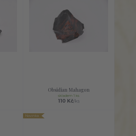
Obsidian Mahagon
skladem 1 ks
110 Kč
/
ks
Novinka