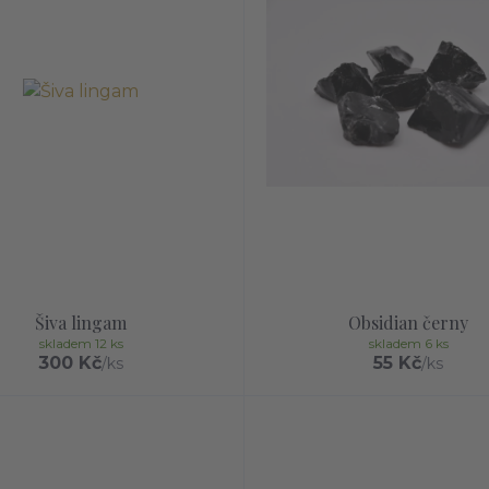
Šiva lingam
Obsidian černy
skladem 12 ks
skladem 6 ks
300 Kč
55 Kč
/
ks
/
ks