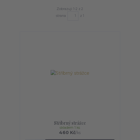
Zobrazuji 1-2 z 2
strana
z 1
Stříbrný strážce
skladem 1 ks
460 Kč
/
ks