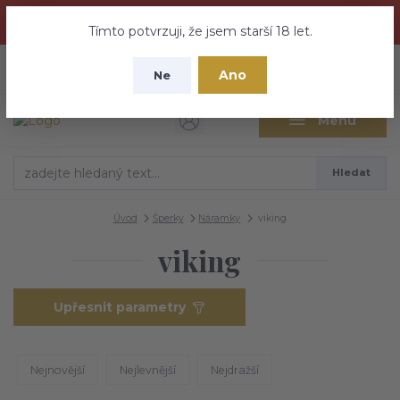
Dračí medovina a Tajemné elixíry se přesunují na tento web -
nebuďte vyděšeni zde najdete vše a ještě mnohem víc
Tímto potvrzuji, že jsem starší 18 let.
+420 737 613 735
0
ks
CZK
Ano
0 Kč
Ne
(Po-Pá 9:30-18:00 hod.)
Menu
Hledat
Úvod
Šperky
Náramky
viking
viking
Upřesnit parametry
Nejnovější
Nejlevnější
Nejdražší