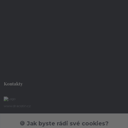
Kontakty
www.dracistin.cz
Michal Šafář
🍪 Jak byste rádi své cookies?
+420 737 613 735