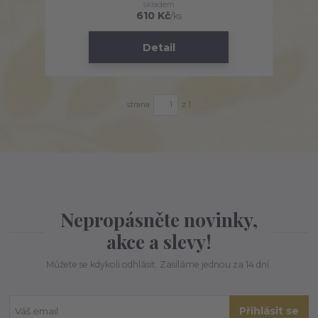
skladem
610 Kč
/
ks
Detail
strana
z 1
Nepropásněte novinky,
akce a slevy!
Můžete se kdykoli odhlásit. Zasíláme jednou za 14 dní.
Přihlásit se