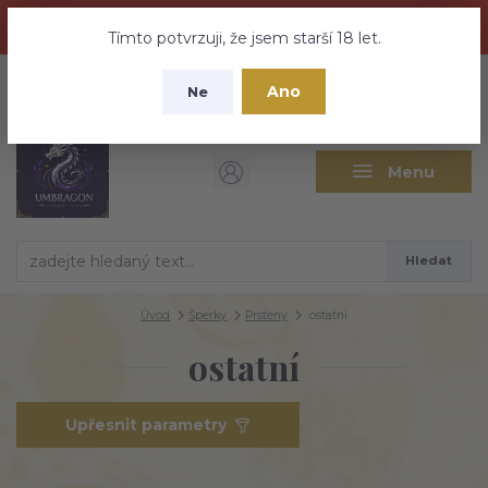
Dračí medovina a Tajemné elixíry se přesunují na tento web -
nebuďte vyděšeni zde najdete vše a ještě mnohem víc
Tímto potvrzuji, že jsem starší 18 let.
+420 737 613 735
0
ks
CZK
Ano
0 Kč
Ne
(Po-Pá 9:30-18:00 hod.)
Menu
Hledat
Úvod
Šperky
Prsteny
ostatní
ostatní
Upřesnit parametry