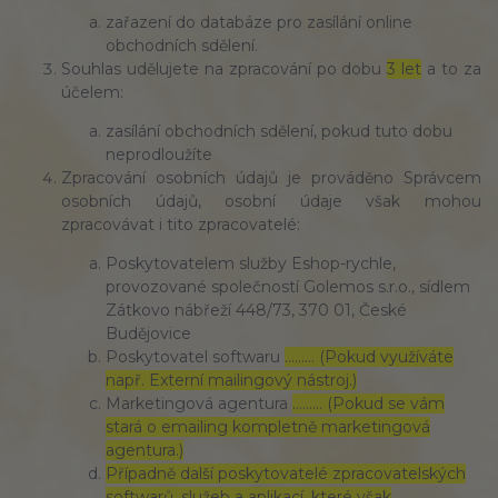
zařazení do databáze pro zasílání online
obchodních sdělení.
Souhlas udělujete na zpracování po dobu
3 let
a to za
účelem:
zasílání obchodních sdělení, pokud tuto dobu
neprodloužíte
Zpracování osobních údajů je prováděno Správcem
osobních údajů, osobní údaje však mohou
zpracovávat i tito zpracovatelé:
Poskytovatelem služby Eshop-rychle,
provozované společností Golemos s.r.o., sídlem
Zátkovo nábřeží 448/73, 370 01, České
Budějovice
Poskytovatel softwaru
……… (Pokud využíváte
např. Externí mailingový nástroj.)
Marketingová agentura
……… (Pokud se vám
stará o emailing kompletně marketingová
agentura.)
Případně další poskytovatelé zpracovatelských
softwarů, služeb a aplikací, které však