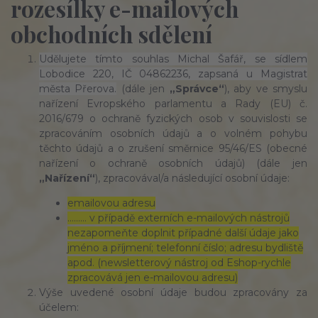
rozesílky e-mailových
obchodních sdělení
Udělujete tímto souhlas Michal Šafář, se sídlem
Lobodice 220, IČ 04862236, zapsaná u Magistrat
města Přerova.
(dále jen
„Správce“
), aby ve smyslu
nařízení Evropského parlamentu a Rady (EU) č.
2016/679 o ochraně fyzických osob v souvislosti se
zpracováním osobních údajů a o volném pohybu
těchto údajů a o zrušení směrnice 95/46/ES (obecné
nařízení o ochraně osobních údajů) (dále jen
„Nařízení“
), zpracovával/a následující osobní údaje:
emailovou adresu
……… v případě externích e-mailových nástrojů
nezapomeňte doplnit případné další údaje jako
jméno a příjmení; telefonní číslo; adresu bydliště
apod. (newsletterový nástroj od Eshop-rychle
zpracovává jen e-mailovou adresu)
Výše uvedené osobní údaje budou zpracovány za
účelem: