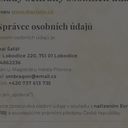
hopu
www.dracistin.cz
 Správce osobních údajů
vcem osobních údajů je:
al Šafář
o:
Lobodice 220, 751 01 Lobodice
4862236
án u: Magistrátu města Přerova
il:
umbragon@email.cz
fon:
+420 737 613 735
e jen „správce“)
vce zpracovává osobní údaje v souladu s
nařízením Ev
PR)
a souvisejícími právními předpisy České republiky.