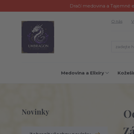
Dračí medovina a Tajemné el
O nás
V
Medovina a Elixíry
Kožeši
O
Novinky
Zá