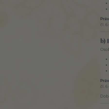
Práv
čl. 
b) 
Osob
Práv
čl. 
Dob