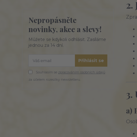
2.
Zpra
Nepropásněte
novinky, akce a slevy!
Můžete se kdykoli odhlásit. Zasíláme
jednou za 14 dní.
Přihlásit se
Souhlasím se
zpracováním osobních údajů
za účelem rozesílky newsletteru.
3.
a) 
Osob