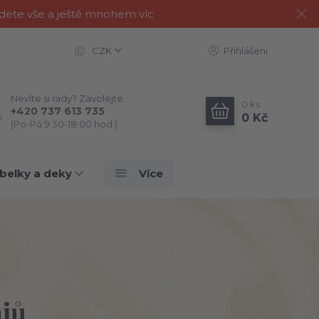
jdete vše a ještě mnohem víc
CZK
Přihlášení
Nevíte si rady? Zavolejte.
0
ks
+420 737 613 735
0 Kč
(Po-Pá 9:30-18:00 hod.)
belky a deky
Více
ajů