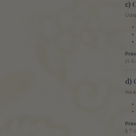
c)
Údaj
Práv
čl. 
d) 
Na e
Práv
§ 7 