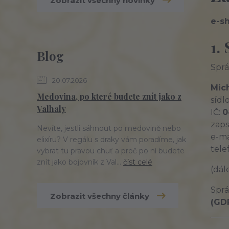
Zobrazit všechny novinky
e-s
1.
Blog
Sprá
20.07.2026
Mich
Medovina, po které budete znít jako z
sídl
Valhaly
IČ:
0
zaps
Nevíte, jestli sáhnout po medovině nebo
e-ma
elixíru? V regálu s draky vám poradíme, jak
tele
vybrat tu pravou chuť a proč po ní budete
znít jako bojovník z Val...
číst celé
(dál
Sprá
Zobrazit všechny články
(GD