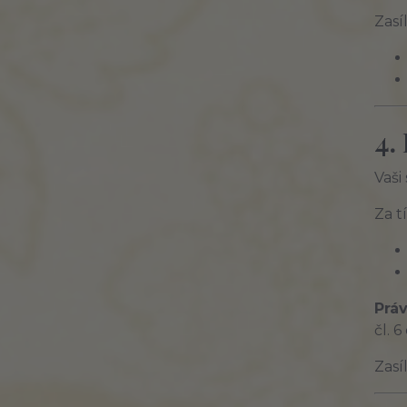
Zasí
4.
Vaši
Za 
Práv
čl. 
Zasí