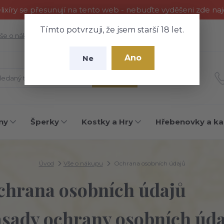
ixíry se přesunují na tento web - nebuďte vyděšeni zde na
Tímto potvrzuji, že jsem starší 18 let.
še o nákupu
Fotogalerie
Kontakty
Blog
Ano
Ne
Hledat
ny
Šperky
Kostky a Hry
Hřebenovky a ka
Úvod
Vše o nákupu
Ochrana osobních údajů
chrana osobních údajů
sady ochrany osobních úd