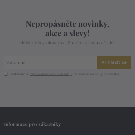
Nepropásněte novinky,
akce a slevy!
Můžete se kdykoli odhlásit. Zasíláme jednou za 14 dní.
Přihlásit se
Souhlasím se
zpracováním osobních údajů
za účelem rozesílky newsletteru.
Informace pro zákazníky