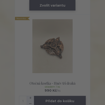
Zvolit variantu
Novinka
Otočná kostka - Hněv tří draků
skladem 1 ks
990 Kč
/
ks
Přidat do košíku