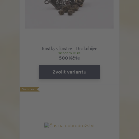
Kostky v kostce - Drakobijec
skladem 10 ks
500 Kč
/
ks
Zvolit variantu
Novinka