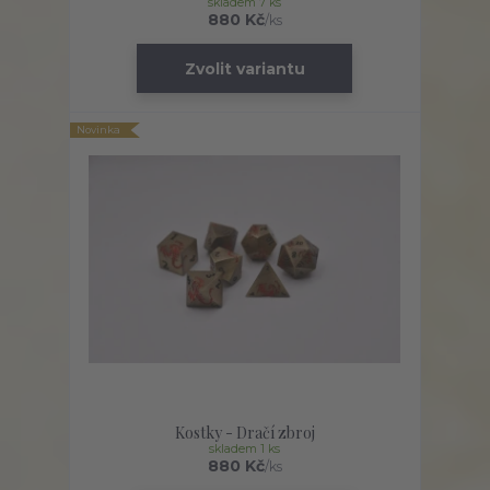
skladem 7 ks
880 Kč
/
ks
Zvolit variantu
Novinka
Kostky - Dračí zbroj
skladem 1 ks
880 Kč
/
ks