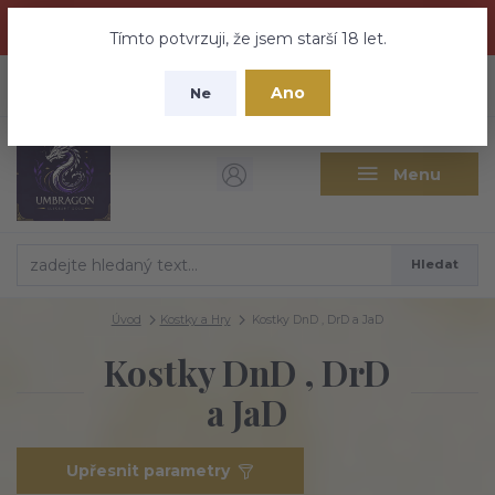
Dračí medovina a Tajemné elixíry se přesunují na tento web -
nebuďte vyděšeni zde najdete vše a ještě mnohem víc
Tímto potvrzuji, že jsem starší 18 let.
+420 737 613 735
0
ks
CZK
Ano
0 Kč
Ne
(Po-Pá 9:30-18:00 hod.)
Menu
Hledat
Úvod
Kostky a Hry
Kostky DnD , DrD a JaD
Kostky DnD , DrD
a JaD
Upřesnit parametry