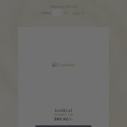
Zobrazuji 1-20 z 26
strana
z 2
další
Kostikrad
Skladem 1 ks
380 Kč
/
ks