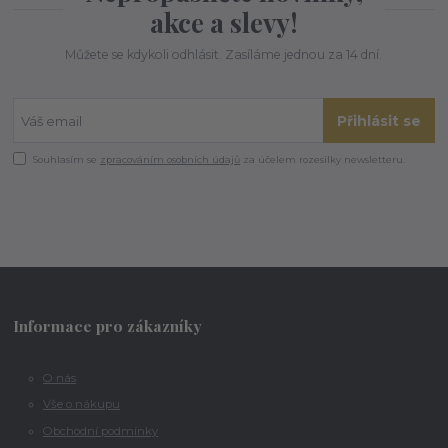
akce a slevy!
Můžete se kdykoli odhlásit. Zasíláme jednou za 14 dní.
Přihlásit se
Souhlasím se
zpracováním osobních údajů
za účelem rozesílky newsletteru.
Informace pro zákazníky
O nás
Vše o nákupu
Obchodní podmínky