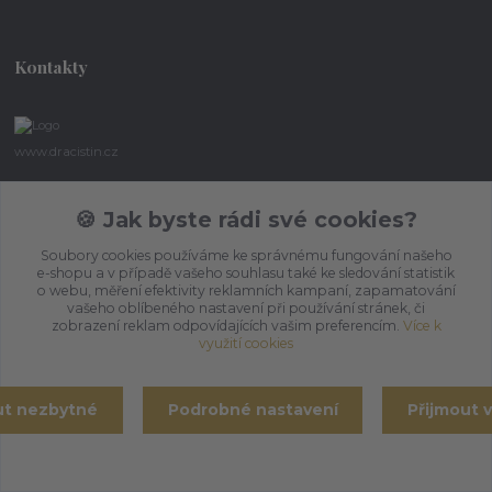
Kontakty
www.dracistin.cz
Michal Šafář
🍪 Jak byste rádi své cookies?
+420 737 613 735
(Po-Pá 9:30-18:00 hod.)
Soubory cookies používáme ke správnému fungování našeho
e-shopu a v případě vašeho souhlasu také ke sledování statistik
umbragon@email.cz
o webu, měření efektivity reklamních kampaní, zapamatování
vašeho oblíbeného nastavení při používání stránek, či
zobrazení reklam odpovídajících vašim preferencím.
Více k
využití cookies
ut nezbytné
Podrobné nastavení
Přijmout 
Vytvořeno na
Eshop-rychle.cz