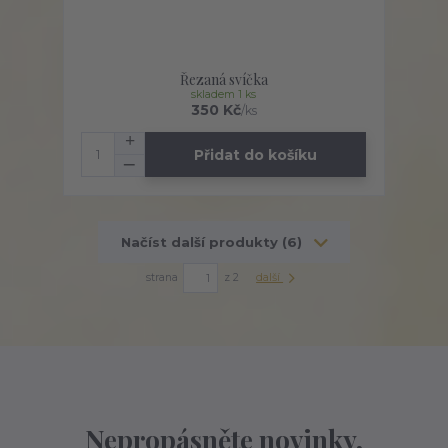
Řezaná svíčka
skladem 1 ks
350 Kč
/
ks
Přidat do košíku
Načíst další produkty (6)
strana
z 2
další
Nepropásněte novinky,