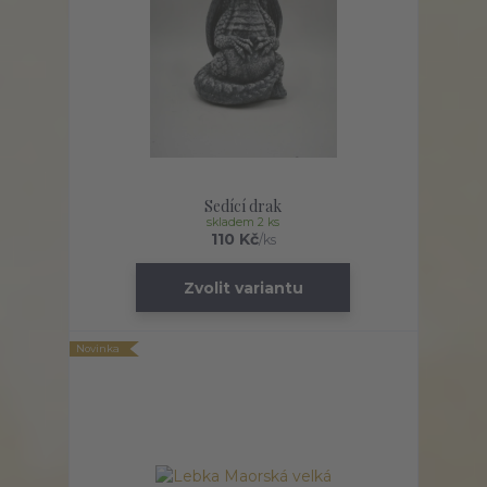
Sedící drak
skladem 2 ks
110 Kč
/
ks
Zvolit variantu
Novinka