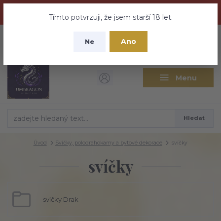
Dračí medovina a Tajemné elixíry se přesunují na tento web -
nebuďte vyděšeni zde najdete vše a ještě mnohem víc
Tímto potvrzuji, že jsem starší 18 let.
+420 737 613 735
0
ks
CZK
Ano
0 Kč
Ne
(Po-Pá 9:30-18:00 hod.)
Menu
Hledat
Úvod
Svíčky, polodrahokamy a bytové dekorace
svíčky
svíčky
svíčky Drak