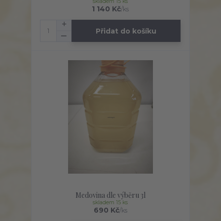
skladem 15 ks
1 140 Kč
/
ks
Přidat do košíku
Medovina dle výběru 3l
skladem 15 ks
690 Kč
/
ks