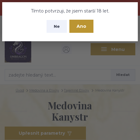
Dračí medovina a Tajemné elixíry se přesunují na tento web -
nebuďte vyděšeni zde najdete vše a ještě mnohem víc
Tímto potvrzuji, že jsem starší 18 let.
+420 737 613 735
0
ks
CZK
Ano
0 Kč
Ne
(Po-Pá 9:30-18:00 hod.)
Menu
Hledat
Úvod
Medovina a Elixíry
Tajemné Elixíry
Medovina Kanystr
Medovina
Kanystr
Upřesnit parametry