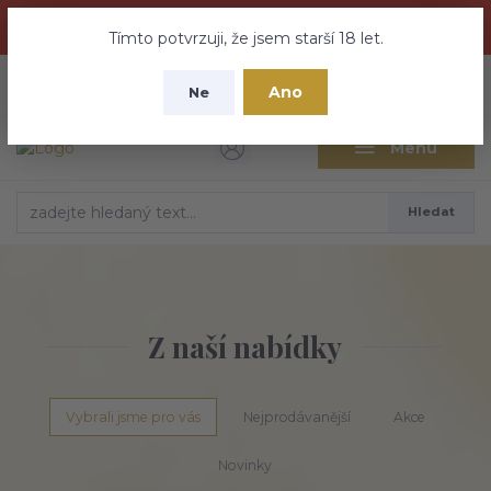
Dračí medovina a Tajemné elixíry se přesunují na tento web -
nebuďte vyděšeni zde najdete vše a ještě mnohem víc
Tímto potvrzuji, že jsem starší 18 let.
+420 737 613 735
0
ks
CZK
Ano
0 Kč
Ne
(Po-Pá 9:30-18:00 hod.)
Menu
Hledat
Z naší nabídky
Vybrali jsme pro vás
Nejprodávanější
Akce
Novinky