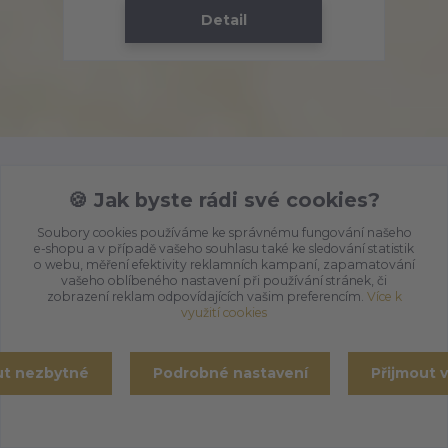
Detail
🍪 Jak byste rádi své cookies?
Nepropásněte novinky,
Soubory cookies používáme ke správnému fungování našeho
e-shopu a v případě vašeho souhlasu také ke sledování statistik
akce a slevy!
o webu, měření efektivity reklamních kampaní, zapamatování
vašeho oblíbeného nastavení při používání stránek, či
Můžete se kdykoli odhlásit. Zasíláme jednou za 14 dní.
zobrazení reklam odpovídajících vašim preferencím.
Více k
využití cookies
Přihlásit se
ut nezbytné
Podrobné nastavení
Přijmout 
Souhlasím se
zpracováním osobních údajů
za účelem rozesílky newsletteru.