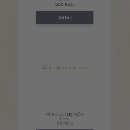
650 Kč
/
ks
Detail
Obsidian černy velký
skladem
95 Kč
/
ks