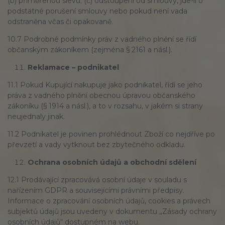
(b) přiměřenou slevu; (c) odstoupení od smlouvy, jde-li o
podstatné porušení smlouvy nebo pokud není vada
odstraněna včas či opakovaně.
10.7 Podrobné podmínky práv z vadného plnění se řídí
občanským zákoníkem (zejména § 2161 a násl.).
Reklamace – podnikatel
11.1 Pokud Kupující nakupuje jako podnikatel, řídí se jeho
práva z vadného plnění obecnou úpravou občanského
zákoníku (§ 1914 a násl.), a to v rozsahu, v jakém si strany
neujednaly jinak.
11.2 Podnikatel je povinen prohlédnout Zboží co nejdříve po
převzetí a vady vytknout bez zbytečného odkladu.
Ochrana osobních údajů a obchodní sdělení
12.1 Prodávající zpracovává osobní údaje v souladu s
nařízením GDPR a souvisejícími právními předpisy.
Informace o zpracování osobních údajů, cookies a právech
subjektů údajů jsou uvedeny v dokumentu „Zásady ochrany
osobních údajů“ dostupném na webu.