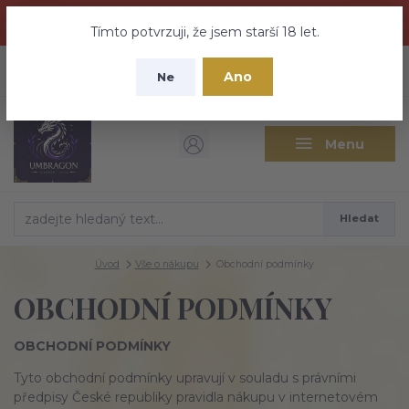
Dračí medovina a Tajemné elixíry se přesunují na tento web -
nebuďte vyděšeni zde najdete vše a ještě mnohem víc
Tímto potvrzuji, že jsem starší 18 let.
+420 737 613 735
0
ks
CZK
Ano
0 Kč
Ne
(Po-Pá 9:30-18:00 hod.)
Menu
Hledat
Úvod
Vše o nákupu
Obchodní podmínky
OBCHODNÍ PODMÍNKY
OBCHODNÍ PODMÍNKY
Tyto obchodní podmínky upravují v souladu s právními
předpisy České republiky pravidla nákupu v internetovém