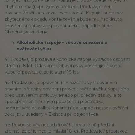
3.4 Zjevná chyba v ceně: Pokud je u Zboží uvedena zjevně
chybná cena (např. zjevný překlep), Prodávající není
povinen Zboží za takovou cenu dodat; Kupující bude bez
zbytečného odkladu kontaktován a bude mu nabídnuto
uzavření smlouvy za správnou cenu, případně bude
Objednávka zrušena.
Alkoholické nápoje – věkové omezení a
ověřování věku
4.1 Prodávající prodává alkoholické nápoje výhradně osobám
starším 18 let. Odesláním Objednávky obsahující alkohol
Kupující potvrzuje, že je starší 18 let.
4.2 Prodávající je oprávněn (a v rozsahu vyžadovaném
právními předpisy povinen) provést ověření věku Kupujícího
před uzavřením smlouvy a/nebo při předání zásilky, a to
způsobem přiměřeným použitému prostředku
komunikace na dálku. Konkrétní dostupné metody ověření
věku jsou uvedeny v E-shopu při objednávce.
4.3 Pokud se věk nepodaří ověřit nebo je při předání
zřejmé, že příjemce je mladší 18 let, Prodávající/ přepravce