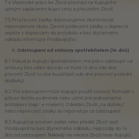
7.4 Vlastnické právo ke Zboží přechází na Kupujícího
úplným zaplacením kupní ceny a převzetím Zboží.
7.5 Při převzetí zásilky doporučujeme zkontrolovat
neporušenost obalu. Zjevné poškození zásilky u dopravce
sepište s dopravcem do protokolu a bez zbytečného
odkladu informujte Prodávajícího.
Odstoupení od smlouvy spotřebitelem (14 dnů)
8.1 Pokud je Kupující spotřebitelem, má právo odstoupit od
smlouvy bez udání důvodu ve lhůtě 14 dnů ode dne
převzetí Zboží (u více kusů/částí ode dne převzetí poslední
dodávky).
8.2 Pro odstoupení může Kupující použít vzorový formulář v
příloze těchto podmínek nebo učinit jiné jednoznačné
prohlášení (např. e-mailem). Odeslání Zboží „na dobírku“
nebo nepřevzetí zásilky se nepovažuje za odstoupení.
8.3 Kupující je povinen zaslat nebo předat Zboží zpět
Prodávajícímu bez zbytečného odkladu, nejpozději do 14
dnů od odstoupení. Náklady na vrácení Zboží nese Kupující,