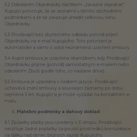
5.2 Odesláním Objednávky tlačítkem „závazně objednat“
Kupující potvrzuje, že se seznámil s těmito obchodními
podmínkami a že se zavazuje uhradit celkovou cenu
Objednávky.
5.3 Prodávající bez zbytečného odkladu potvrdí přijetí
Objednávky na e-mail Kupujícího. Toto potvrzení je
automatické a samo o sobě neznamená uzavření smlouvy.
5.4 Kupní smlouva je uzavřena okamžikem, kdy Prodávající
Objednávku přijme (potvrdí) samostatným e-mailem nebo
odesláním Zboží (podle toho, co nastane dříve).
5.5 Smlouva je uzavírána v českém jazyce. Prodávající
uchovává znění smlouvy a související záznamy po dobu
nejméně 3 let; Kupující si je může vyžádat na kontaktním e-
mailu.
Platební podmínky a daňový doklad
6.1 Způsoby platby jsou uvedeny v E-shopu. Prodávající
neúčtuje žádné poplatky za použití prostředků komunikace
na dálku nad rámec běžných sazeb Kupujícího.