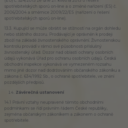
(EU) č. 524/2013 ze dne 21. května 2013 o řešení
spotřebitelských sporů on-line a o změně nařízení (ES) č.
2006/2004 a směrnice 2009/22/ES (nařízení o řešení
spotřebitelských sporů on-line).
13.3. Kupující se může obrátit se stížností na orgán dohledu
nebo státního dozoru. Prodávající je oprávněn k prodeji
zboží na základě živnostenského oprávnění. Živnostenskou
kontrolu provádí v rámci své působnosti příslušný
živnostenský úřad. Dozor nad oblastí ochrany osobních
údajů vykonává Úřad pro ochranu osobních údajů. Česká
obchodní inspekce vykonává ve vymezeném rozsahu
mimo jiné dozor nad dodržováním občanského zákoníku a
zákona č. 634/1992 Sb., o ochraně spotřebitele, ve znění
pozdějších předpisů.
Závěrečná ustanovení
14.1 Právní vztahy neupravené těmito obchodními
podmínkami se řídí právním řádem České republiky,
zejména občanským zákoníkem a zákonem o ochraně
spotřebitele.