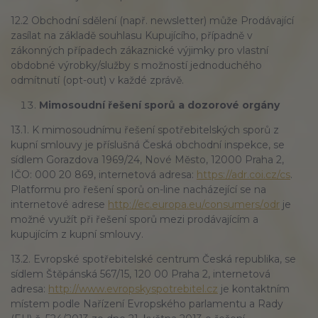
12.2 Obchodní sdělení (např. newsletter) může Prodávající
zasílat na základě souhlasu Kupujícího, případně v
zákonných případech zákaznické výjimky pro vlastní
obdobné výrobky/služby s možností jednoduchého
odmítnutí (opt-out) v každé zprávě.
Mimosoudní řešení sporů a dozorové orgány
13.1. K mimosoudnímu řešení spotřebitelských sporů z
kupní smlouvy je příslušná Česká obchodní inspekce, se
sídlem Gorazdova 1969/24, Nové Město, 12000 Praha 2,
IČO: 000 20 869, internetová adresa:
https://adr.coi.cz/cs
.
Platformu pro řešení sporů on-line nacházející se na
internetové adrese
http://ec.europa.eu/consumers/
odr
je
možné využít při řešení sporů mezi prodávajícím a
kupujícím z kupní smlouvy.
13.2. Evropské spotřebitelské centrum Česká republika, se
sídlem Štěpánská 567/15, 120 00 Praha 2, internetová
adresa:
http://www.
evropskyspotrebitel.cz
je kontaktním
místem podle Nařízení Evropského parlamentu a Rady