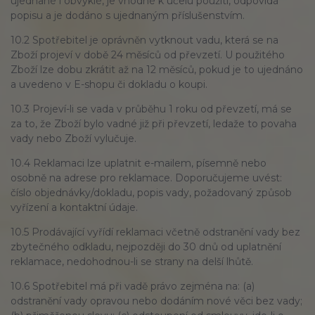
ujednané i obvyklé, je vhodné k účelu použití, odpovídá
popisu a je dodáno s ujednaným příslušenstvím.
10.2 Spotřebitel je oprávněn vytknout vadu, která se na
Zboží projeví v době 24 měsíců od převzetí. U použitého
Zboží lze dobu zkrátit až na 12 měsíců, pokud je to ujednáno
a uvedeno v E-shopu či dokladu o koupi.
10.3 Projeví-li se vada v průběhu 1 roku od převzetí, má se
za to, že Zboží bylo vadné již při převzetí, ledaže to povaha
vady nebo Zboží vylučuje.
10.4 Reklamaci lze uplatnit e-mailem, písemně nebo
osobně na adrese pro reklamace. Doporučujeme uvést:
číslo objednávky/dokladu, popis vady, požadovaný způsob
vyřízení a kontaktní údaje.
10.5 Prodávající vyřídí reklamaci včetně odstranění vady bez
zbytečného odkladu, nejpozději do 30 dnů od uplatnění
reklamace, nedohodnou-li se strany na delší lhůtě.
10.6 Spotřebitel má při vadě právo zejména na: (a)
odstranění vady opravou nebo dodáním nové věci bez vady;