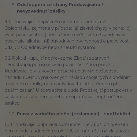
Odstoupení ze strany Prodávajícího /
nevyzvednutí zásilky
9.1 Prodávající je oprávněn odmítnout nebo zrušit
Objednávku zejména v případě: (a) zjevné chyby v ceně; (b)
vyčerpání zásob; (c) nemožnosti ověřit věk u Objednávky
obsahující alkohol; (d) důvodných pochybností o pravdivosti
údajů v Objednávce nebo zneužití systému.
9.2 Pokud Kupující nepřevezme Zboží (a zároveň
neodstoupí), porušuje svou povinnost Zboží převzít.
Prodávající je v takovém případě oprávněn požadovat
náhradu účelně vynaložených nákladů spojených s dodáním
a vrácením zásilky nebo požadovat platbu předem při
dalším zaslání. U spotřebitele bude Prodávající postupovat v
souladu se zákonem a nebude uplatňovat nepřiměřené
sankce.
Práva z vadného plnění (reklamace) – spotřebitel
10.1 Prodávající odpovídá spotřebiteli, že Zboží při převzetí
nemá vady a odpovídá smlouvě, zejména že má vlastnosti