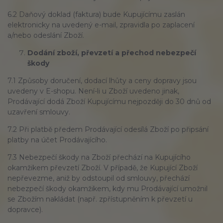
6.2 Daňový doklad (faktura) bude Kupujícímu zaslán
elektronicky na uvedený e-mail, zpravidla po zaplacení
a/nebo odeslání Zboží.
Dodání zboží, převzetí a přechod nebezpečí
škody
7.1 Způsoby doručení, dodací lhůty a ceny dopravy jsou
uvedeny v E-shopu. Není-li u Zboží uvedeno jinak,
Prodávající dodá Zboží Kupujícímu nejpozději do 30 dnů od
uzavření smlouvy.
7.2 Při platbě předem Prodávající odesílá Zboží po připsání
platby na účet Prodávajícího.
7.3 Nebezpečí škody na Zboží přechází na Kupujícího
okamžikem převzetí Zboží. V případě, že Kupující Zboží
nepřevezme, aniž by odstoupil od smlouvy, přechází
nebezpečí škody okamžikem, kdy mu Prodávající umožnil
se Zbožím nakládat (např. zpřístupněním k převzetí u
dopravce).