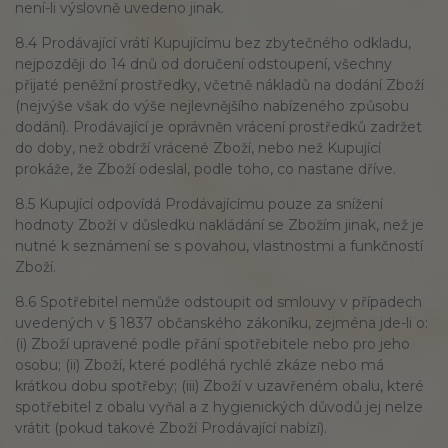
není-li výslovně uvedeno jinak.
8.4 Prodávající vrátí Kupujícímu bez zbytečného odkladu,
nejpozději do 14 dnů od doručení odstoupení, všechny
přijaté peněžní prostředky, včetně nákladů na dodání Zboží
(nejvýše však do výše nejlevnějšího nabízeného způsobu
dodání). Prodávající je oprávněn vrácení prostředků zadržet
do doby, než obdrží vrácené Zboží, nebo než Kupující
prokáže, že Zboží odeslal, podle toho, co nastane dříve.
8.5 Kupující odpovídá Prodávajícímu pouze za snížení
hodnoty Zboží v důsledku nakládání se Zbožím jinak, než je
nutné k seznámení se s povahou, vlastnostmi a funkčností
Zboží.
8.6 Spotřebitel nemůže odstoupit od smlouvy v případech
uvedených v § 1837 občanského zákoníku, zejména jde-li o:
(i) Zboží upravené podle přání spotřebitele nebo pro jeho
osobu; (ii) Zboží, které podléhá rychlé zkáze nebo má
krátkou dobu spotřeby; (iii) Zboží v uzavřeném obalu, které
spotřebitel z obalu vyňal a z hygienických důvodů jej nelze
vrátit (pokud takové Zboží Prodávající nabízí).