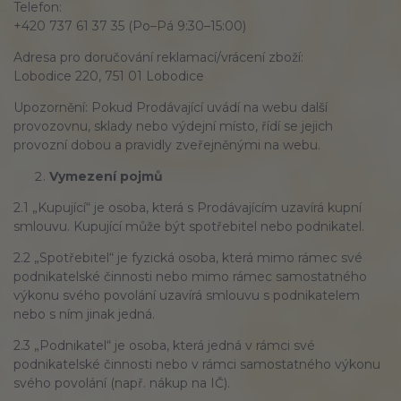
Telefon:
+420 737 61 37 35 (Po–Pá 9:30–15:00)
Adresa pro doručování reklamací/vrácení zboží:
Lobodice 220, 751 01 Lobodice
Upozornění: Pokud Prodávající uvádí na webu další
provozovnu, sklady nebo výdejní místo, řídí se jejich
provozní dobou a pravidly zveřejněnými na webu.
Vymezení pojmů
2.1 „Kupující“ je osoba, která s Prodávajícím uzavírá kupní
smlouvu. Kupující může být spotřebitel nebo podnikatel.
2.2 „Spotřebitel“ je fyzická osoba, která mimo rámec své
podnikatelské činnosti nebo mimo rámec samostatného
výkonu svého povolání uzavírá smlouvu s podnikatelem
nebo s ním jinak jedná.
2.3 „Podnikatel“ je osoba, která jedná v rámci své
podnikatelské činnosti nebo v rámci samostatného výkonu
svého povolání (např. nákup na IČ).