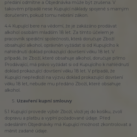
předání odmítne a Objednávka může být zrušena. V
takovém případě nese Kupující náklady spojené s marným
doručením, pokud tomu nebrání zákon.
4.4 Kupující bere na vědomí, že je zakázáno prodávat
alkohol osobám mladším 18 let. Za tímto účelem je
pracovník spediční společnosti, která doručuje Zboží
obsahující alkohol, oprávněn vyžádat si od Kupujícího k
nahlédnutí doklad prokazující dovršení věku 18 let. V
případě, že Zboží, které obsahuje alkohol, doručuje přímo
Prodávající, má právo vyžádat si od Kupujícího k nahlédnutí
doklad prokazující dovršení věku 18 let. V případě, že
Kupující nepředloží na výzvu doklad prokazující dovršení
věku 18 let, nebude mu předáno Zboží, které obsahuje
alkohol.
Uzavření kupní smlouvy
5.1 Kupující provede výběr Zboží, vloží jej do košíku, zvolí
dopravu a platbu a vyplní požadované údaje. Před
odesláním Objednávky má Kupující možnost zkontrolovat a
měnit zadané údaje.