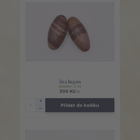
Šiva lingam
skladem 12 ks
300 Kč
/
ks
Přidat do košíku