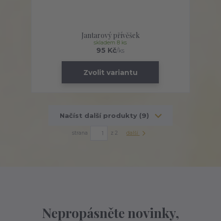
Jantarový přívěšek
skladem 8 ks
95 Kč
/
ks
Zvolit variantu
Načíst další produkty (9)
strana
z 2
další
Nepropásněte novinky,