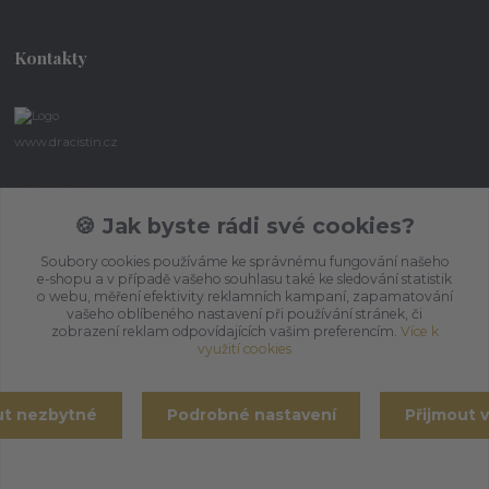
Kontakty
www.dracistin.cz
Michal Šafář
+420 737 613 735
🍪 Jak byste rádi své cookies?
(Po-Pá 9:30-18:00 hod.)
Soubory cookies používáme ke správnému fungování našeho
e-shopu a v případě vašeho souhlasu také ke sledování statistik
umbragon@email.cz
o webu, měření efektivity reklamních kampaní, zapamatování
vašeho oblíbeného nastavení při používání stránek, či
zobrazení reklam odpovídajících vašim preferencím.
Více k
využití cookies
ut nezbytné
Podrobné nastavení
Přijmout 
Vytvořeno na
Eshop-rychle.cz