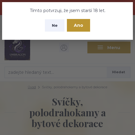
Dračí medovina a Tajemné elixíry se přesunují na tento web -
nebuďte vyděšeni zde najdete vše a ještě mnohem víc
Tímto potvrzuji, že jsem starší 18 let.
+420 737 613 735
0
ks
CZK
Ano
0 Kč
Ne
(Po-Pá 9:30-18:00 hod.)
Menu
Hledat
Úvod
Svíčky, polodrahokamy a bytové dekorace
Svíčky,
polodrahokamy a
bytové dekorace