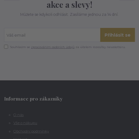
akce a slevy!
Můžete se kdykoli odhlásit. Zasíláme jednou za 14 dní.
Přihlásit se
Souhlasím se
zpracováním osobních údajů
za účelem rozesílky newsletteru.
Informace pro zákazníky
O nás
Vše o nákupu
Obchodní podmínky