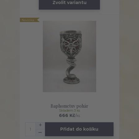
Zvolit variantu
Novinka
Baphometuv pohár
Skladem 3 ks
666 Kč
/
ks
Přidat do košíku