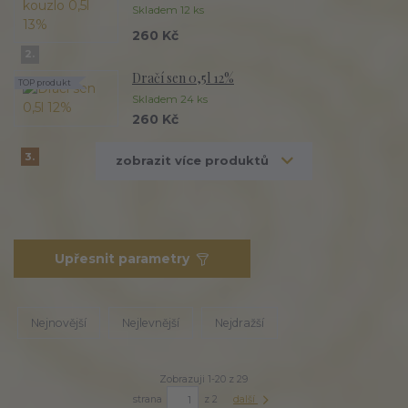
Skladem 12 ks
260 Kč
2.
Dračí sen 0,5l 12%
TOP produkt
Skladem 24 ks
260 Kč
3.
zobrazit více produktů
Upřesnit parametry
Nejnovější
Nejlevnější
Nejdražší
Zobrazuji 1-20 z 29
strana
z 2
další