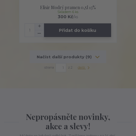
Elixir Modrý pramen 0,5l 13%
Skladem 6 ks
300 Kč
/
ks
Přidat do košíku
Načíst další produkty (9)
strana
z 2
další
Nepropásněte novinky,
akce a slevy!
Můžete se kdykoli odhlásit. Zasíláme jednou za 14 dní.