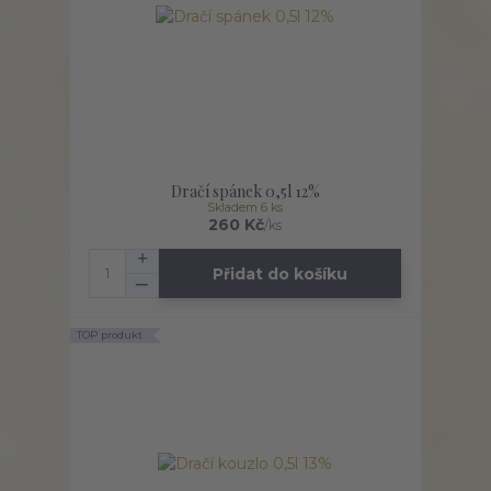
Dračí spánek 0,5l 12%
Skladem 6 ks
260 Kč
/
ks
Přidat do košíku
TOP produkt