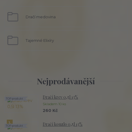
Dračí medovina
Tajemné Elixíry
Nejprodávanější
Dračí krev 0,5l 13%
TOP produkt
Skladem 10 ks
260 Kč
1.
Dračí kouzlo 0,5l 13%
TOP produkt