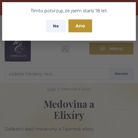
Dračí medovina a Tajemné elixíry se přesunují na tento web -
nebuďte vyděšeni zde najdete vše a ještě mnohem víc
Tímto potvrzuji, že jsem starší 18 let.
+420 737 613 735
0
ks
CZK
Ano
0 Kč
Ne
(Po-Pá 9:30-18:00 hod.)
Menu
Hledat
Úvod
Medovina a Elixíry
Medovina a
Elixíry
Delikatní dračí medoviny a Tajemné elixiry