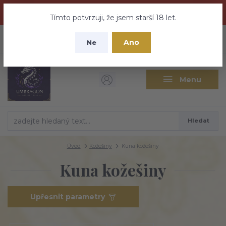
Dračí medovina a Tajemné elixíry se přesunují na tento web -
nebuďte vyděšeni zde najdete vše a ještě mnohem víc
Tímto potvrzuji, že jsem starší 18 let.
+420 737 613 735
0
ks
CZK
Ano
0 Kč
Ne
(Po-Pá 9:30-18:00 hod.)
Menu
Hledat
Úvod
Kožešiny
Kuna kožešiny
Kuna kožešiny
Upřesnit parametry