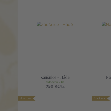
Záušnice - Hádě
Ná
skladem 2 ks
750 Kč
/
ks
Novinka
Novinka