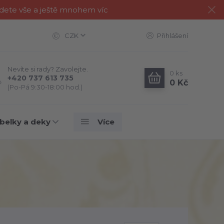
jdete vše a ještě mnohem víc
CZK
Přihlášení
Nevíte si rady? Zavolejte.
0
ks
+420 737 613 735
0 Kč
(Po-Pá 9:30-18:00 hod.)
belky a deky
Více