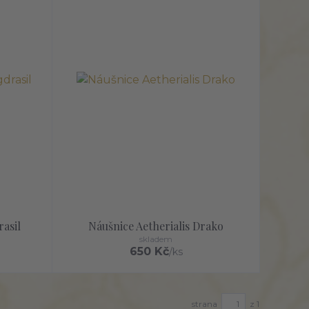
asil
Náušnice Aetherialis Drako
skladem
650 Kč
/
ks
strana
z 1