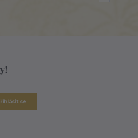
y!
řihlásit se