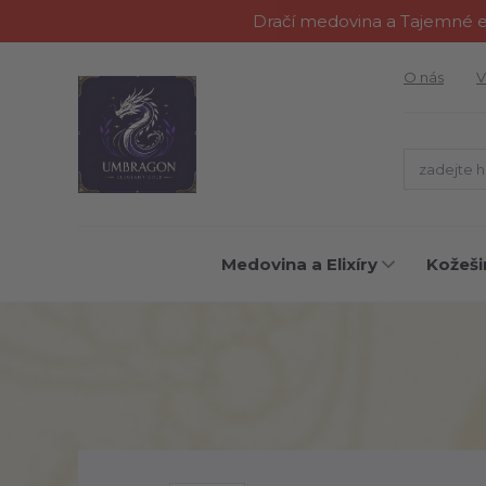
Dračí medovina a Tajemné el
O nás
V
Medovina a Elixíry
Kožeši