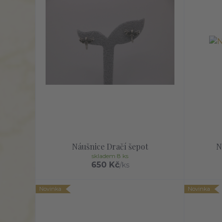
Náušnice Dračí šepot
N
skladem 8 ks
650 Kč
/
ks
Novinka
Novinka