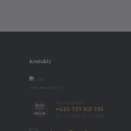
Kontakty
www.dracistin.cz
Michal Šafář
+420 737 613 735
(Po-Pá 9:30-18:00 hod.)