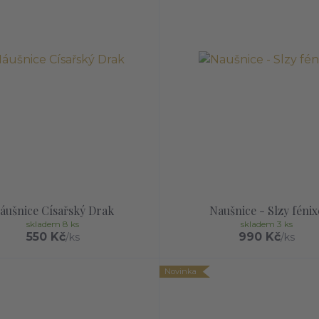
áušnice Císařský Drak
Naušnice - Slzy fénix
skladem 8 ks
skladem 3 ks
550 Kč
990 Kč
/
ks
/
ks
Novinka