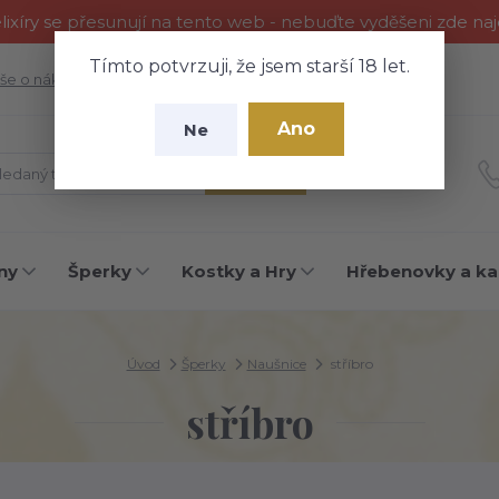
ixíry se přesunují na tento web - nebuďte vyděšeni zde na
Tímto potvrzuji, že jsem starší 18 let.
še o nákupu
Fotogalerie
Kontakty
Blog
Ano
Ne
Hledat
ny
Šperky
Kostky a Hry
Hřebenovky a ka
Úvod
Šperky
Naušnice
stříbro
stříbro