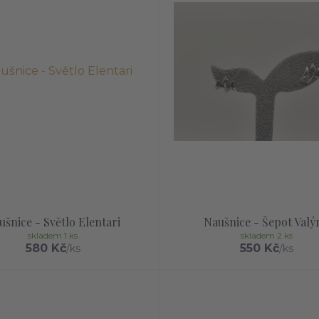
ušnice - Světlo Elentari
Naušnice - Šepot Valýr
skladem 1 ks
skladem 2 ks
580 Kč
550 Kč
/
ks
/
ks