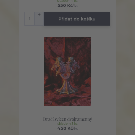
skladem 4 ks
550 Kč
/
ks
Přidat do košíku
Dračí svícen dvojramenný
skladem 3 ks
450 Kč
/
ks