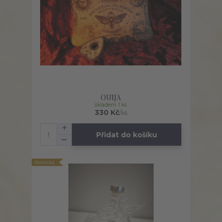
OUIJA
skladem 1 ks
330 Kč
/
ks
Přidat do košíku
Novinka