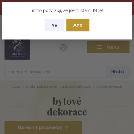
Dračí medovina a Tajemné elixíry se přesunují na tento web -
nebuďte vyděšeni zde najdete vše a ještě mnohem víc
Tímto potvrzuji, že jsem starší 18 let.
+420 737 613 735
0
ks
CZK
Ano
0 Kč
Ne
(Po-Pá 9:30-18:00 hod.)
Menu
Hledat
Úvod
Svíčky, polodrahokamy a bytové dekorace
bytové dekorace
bytové
dekorace
Upřesnit parametry