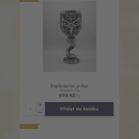
Baphometuv pohár
Skladem 3 ks
666 Kč
/
ks
Přidat do košíku
Novinka