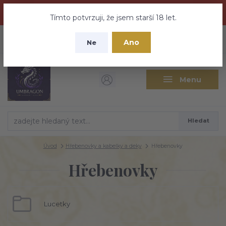
Dračí medovina a Tajemné elixíry se přesunují na tento web -
nebuďte vyděšeni zde najdete vše a ještě mnohem víc
Tímto potvrzuji, že jsem starší 18 let.
+420 737 613 735
0
ks
CZK
Ano
0 Kč
Ne
(Po-Pá 9:30-18:00 hod.)
Menu
Hledat
Úvod
Hřebenovky a kabelky a deky
Hřebenovky
Hřebenovky
Lucetky