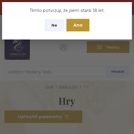
Dračí medovina a Tajemné elixíry se přesunují na tento web -
nebuďte vyděšeni zde najdete vše a ještě mnohem víc
Tímto potvrzuji, že jsem starší 18 let.
+420 737 613 735
0
ks
CZK
Ano
0 Kč
Ne
(Po-Pá 9:30-18:00 hod.)
Menu
Hledat
Úvod
Kostky a Hry
Hry
Hry
Upřesnit parametry