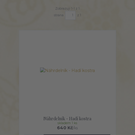
Zobrazuji 1-1 z 1
strana
z 1
Náhrdelník - Hadí kostra
skladem 1 ks
640 Kč
/
ks