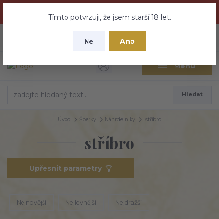
Dračí medovina a Tajemné elixíry se přesunují na tento web -
nebuďte vyděšeni zde najdete vše a ještě mnohem víc
Tímto potvrzuji, že jsem starší 18 let.
+420 737 613 735
0
ks
CZK
Ano
0 Kč
Ne
(Po-Pá 9:30-18:00 hod.)
Menu
Hledat
Úvod
Šperky
Náhrdelniky
stříbro
stříbro
Upřesnit parametry
Nejnovější
Nejlevnější
Nejdražší