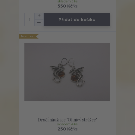
skladem 3 ks
550 Kč
/
ks
Přidat do košíku
Novinka
Dračí náušnice "Ohnivý strážce"
skladem 4 ks
250 Kč
/
ks