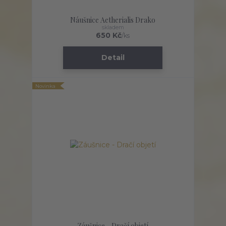
Náušnice Aetherialis Drako
skladem
650 Kč
/
ks
Detail
Novinka
Záušnice - Dračí objetí