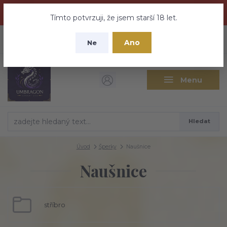
Dračí medovina a Tajemné elixíry se přesunují na tento web -
nebuďte vyděšeni zde najdete vše a ještě mnohem víc
Tímto potvrzuji, že jsem starší 18 let.
+420 737 613 735
0
ks
CZK
Ano
0 Kč
Ne
(Po-Pá 9:30-18:00 hod.)
Menu
Hledat
Úvod
Šperky
Naušnice
Naušnice
stříbro