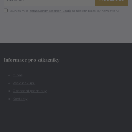
Souhlasím se
zpracováním osobních údajů
za účelem rozesílky newsletteru.
Informace pro zákazníky
O nás
Vše o nákupu
Obchodní podmínky
Kontakty