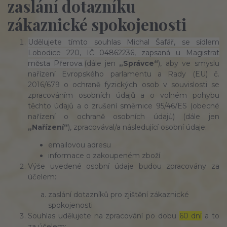
zaslání dotazníku
zákaznické spokojenosti
Udělujete tímto souhlas
Michal Šafář, se sídlem
Lobodice 220, IČ 04862236, zapsaná u Magistrat
města Přerova.
(dále jen
„Správce“
), aby ve smyslu
nařízení Evropského parlamentu a Rady (EU) č.
2016/679 o ochraně fyzických osob v souvislosti se
zpracováním osobních údajů a o volném pohybu
těchto údajů a o zrušení směrnice 95/46/ES (obecné
nařízení o ochraně osobních údajů) (dále jen
„Nařízení“
), zpracovával/a následující osobní údaje:
emailovou adresu
informace o zakoupeném zboží
Výše uvedené osobní údaje budou zpracovány za
účelem:
zaslání dotazníků pro zjištění zákaznické
spokojenosti
Souhlas udělujete na zpracování po dobu
60 dní
a to
za účelem: