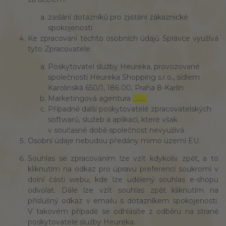
zaslání dotazníků pro zjištění zákaznické
spokojenosti
Ke zpracování těchto osobních údajů Správce využívá
tyto Zpracovatele:
Poskytovatel služby Heureka, provozované
společností Heureka Shopping s.r.o., sídlem
Karolinská 650/1, 186 00, Praha 8-Karlín
Marketingová agentura
………
Případně další poskytovatelé zpracovatelských
softwarů, služeb a aplikací, které však
v současné době společnost nevyužívá.
Osobní údaje nebudou předány mimo území EU.
Souhlas se zpracováním lze vzít kdykoliv zpět, a to
kliknutím na odkaz pro úpravu preferencí soukromí v
dolní části webu, kde lze udělený souhlas e-shopu
odvolat. Dále lze vzít souhlas zpět kliknutím na
příslušný odkaz v emailu s dotazníkem spokojenosti.
V takovém případě se odhlásíte z odběru na straně
poskytovatele služby Heureka.