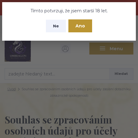
Dračí medovina a Tajemné elixíry se přesunují na tento web -
nebuďte vyděšeni zde najdete vše a ještě mnohem víc
Tímto potvrzuji, že jsem starší 18 let.
+420 737 613 735
0
ks
CZK
Ano
0 Kč
Ne
(Po-Pá 9:30-18:00 hod.)
Menu
Hledat
Úvod
Souhlas se zpracováním osobních údajů pro účely zaslání dotazníku
zákaznické spokojenosti
Souhlas se zpracováním
osobních údajů pro účely