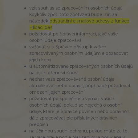
vzít souhlas se zpracováním osobních údajů
kdykoliv zpět, toto zpětvzetí bude mít za
následek
odstranění e-mailové adresy z funkce
Hlídací pes
požadovat po Správci informaci, jaké vaše
osobní údaje zpracovává
vyžádat si u Správce přístup k vašim
zpracovávaným osobním údajům a požadovat
jejich kopii
u automatizovaně zpracovaných osobních údajů
na jejich přenositelnost
nechat vaše zpracovávané osobní údaje
aktualizovat nebo opravit, popřípadě požadovat
omezení jejich zpracování
požadovat po společnosti výmaz vašich
osobních údajů, pokud se nejedná o osobní
údaje, které je Správce povinen nebo oprávněn
dále zpracovávat dle příslušných právních
předpisů
na účinnou soudní ochranu, pokud máte za to,
že vaše práva podle Nařízení byla porušena v