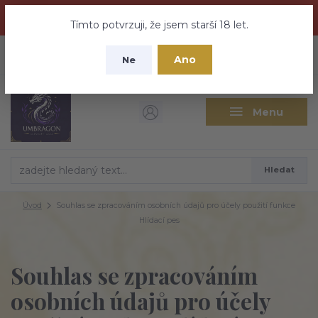
Dračí medovina a Tajemné elixíry se přesunují na tento web -
nebuďte vyděšeni zde najdete vše a ještě mnohem víc
Tímto potvrzuji, že jsem starší 18 let.
+420 737 613 735
0
ks
CZK
Ano
0 Kč
Ne
(Po-Pá 9:30-18:00 hod.)
Menu
Hledat
Úvod
Souhlas se zpracováním osobních údajů pro účely použití funkce
Hlídací pes
Souhlas se zpracováním
osobních údajů pro účely