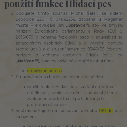
použití funkce Hlídací pes
Udělujete tímto souhlas Michal Šafář, se sídlem
Lobodice 220, IČ 04862236, zapsaná u Magistrat
města Přerova.
dále jen
„Správce“
), aby ve smyslu
nařízení Evropského parlamentu a Rady (EU) č.
2016/679 o ochraně fyzických osob v souvislosti se
zpracováním osobních údajů a o volném pohybu
těchto údajů a o zrušení směrnice 95/46/ES (obecné
nařízení o ochraně osobních údajů) (dále jen
„Nařízení“
), zpracovával/a následující osobní údaje:
emailovou adresu
Emailová adresa bude zpracována za účelem:
využití funkce Hlídací pes – zaslání e-mailové
notifikace, jakmile se změní skladovost / cena
zvoleného produktu dle požadovaných
preferencí uživatele
Souhlas udělujete na zpracování po dobu
180 dní
a to
za účelem:
zaslání e-mailové notifikace, jakmile se změní