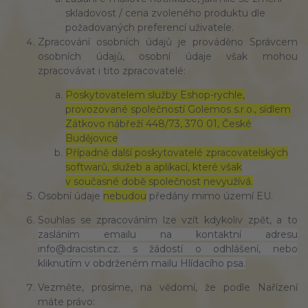
skladovost / cena zvoleného produktu dle
požadovaných preferencí uživatele.
Zpracování osobních údajů je prováděno Správcem
osobních údajů, osobní údaje však mohou
zpracovávat i tito zpracovatelé:
Poskytovatelem služby Eshop-rychle,
provozované společností Golemos s.r.o., sídlem
Zátkovo nábřeží 448/73, 370 01, České
Budějovice
Případně další poskytovatelé zpracovatelských
softwarů, služeb a aplikací, které však
v současné době společnost nevyužívá.
Osobní údaje
nebudou
předány mimo území EU.
Souhlas se zpracováním lze vzít kdykoliv zpět, a to
zasláním emailu na kontaktní adresu
info@dracistin.cz. s žádostí o odhlášení, nebo
kliknutím v obdrženém mailu Hlídacího psa.
Vezměte, prosíme, na vědomí, že podle Nařízení
máte právo: