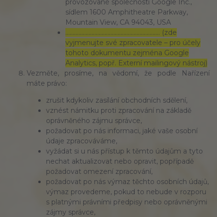
provozované společností Google Inc.,
sídlem 1600 Amphitheatre Parkway,
Mountain View, CA 94043, USA
……………………………………………………..… (zde
vyjmenujte své zpracovatele – pro účely
tohoto dokumentu zejména Google
Analytics, popř. Externí mailingový nástroj)
Vezměte, prosíme, na vědomí, že podle Nařízení
máte právo:
zrušit kdykoliv zasílání obchodních sdělení,
vznést námitku proti zpracování na základě
oprávněného zájmu správce,
požadovat po nás informaci, jaké vaše osobní
údaje zpracováváme,
vyžádat si u nás přístup k těmto údajům a tyto
nechat aktualizovat nebo opravit, popřípadě
požadovat omezení zpracování,
požadovat po nás výmaz těchto osobních údajů,
výmaz provedeme, pokud to nebude v rozporu
s platnými právními předpisy nebo oprávněnými
zájmy správce,