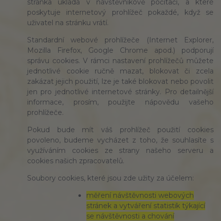
stránka ukládá v návštěvníkově počítači, a které
poskytuje internetový prohlížeč pokaždé, když se
uživatel na stránku vrátí.
Standardní webové prohlížeče (Internet Explorer,
Mozilla Firefox, Google Chrome apod.) podporují
správu cookies. V rámci nastavení prohlížečů můžete
jednotlivé cookie ručně mazat, blokovat či zcela
zakázat jejich použití, lze je také blokovat nebo povolit
jen pro jednotlivé internetové stránky. Pro detailnější
informace, prosím, použijte nápovědu vašeho
prohlížeče.
Pokud bude mít váš prohlížeč použití cookies
povoleno, budeme vycházet z toho, že souhlasíte s
využíváním cookies ze strany našeho serveru a
cookies našich zpracovatelů.
Soubory cookies, které jsou zde užity za účelem:
měření návštěvnosti webových
stránek a vytváření statistik týkající
se návštěvnosti a chování