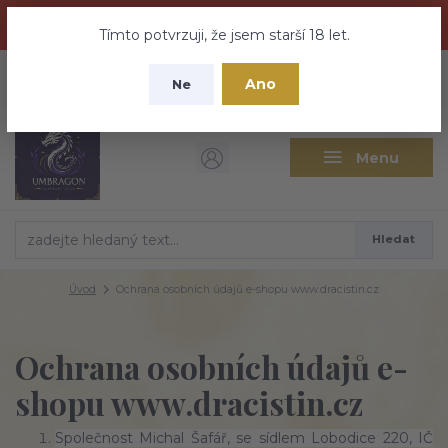
Dračí medovina a Tajemné elixíry se přesunují na tento web -
nebuďte vyděšeni zde najdete vše a ještě mnohem víc
Tímto potvrzuji, že jsem starší 18 let.
+420 737 613 735
0
ks
CZK
Ano
0 Kč
Ne
(Po-Pá 9:30-18:00 hod.)
Menu
Hledat
Úvod
Ochrana osobních údajů e-shopu www.dracistin.cz
Ochrana osobních údajů e-
shopu www.dracistin.cz
Společnost Michal Šafář, se sídlem Lobodice 220, IČ