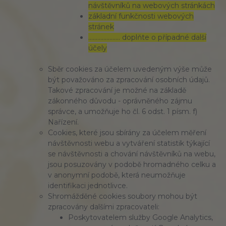
návštěvníků na webových stránkách
základní funkčnosti webových
stránek
………………… doplňte o případné další
účely
Sběr cookies za účelem uvedeným výše může
být považováno za zpracování osobních údajů.
Takové zpracování je možné na základě
zákonného důvodu - oprávněného zájmu
správce, a umožňuje ho čl. 6 odst. 1 písm. f)
Nařízení.
Cookies, které jsou sbírány za účelem měření
návštěvnosti webu a vytváření statistik týkající
se návštěvnosti a chování návštěvníků na webu,
jsou posuzovány v podobě hromadného celku a
v anonymní podobě, která neumožňuje
identifikaci jednotlivce.
Shromážděné cookies soubory mohou být
zpracovány dalšími zpracovateli:
Poskytovatelem služby Google Analytics,