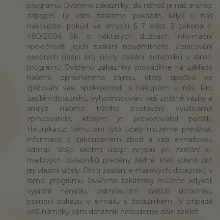
programu Ověřeno zákazníky, do něhož je náš e-shop
zapojen. Ty vám zasíláme pokaždé, když u nás
nakoupíte, pokud ve smyslu § 7 odst. 3 zákona č.
480/2004 Sb. o některých službách informační
společnosti jejich zasílání neodmítnete. Zpracování
osobních údajů pro účely zaslání dotazníků v rámci
programu Ověřeno zákazníky provádíme na základě
našeho oprávněného zájmu, který spočívá ve
zjišťování vaší spokojenosti s nákupem u nás. Pro
zasílání dotazníků, vyhodnocování vaší zpětné vazby a
analýz našeho tržního postavení využíváme
zpracovatele, kterým je provozovatel portálu
Heureka.cz; tomu pro tyto účely můžeme předávat
informace o zakoupeném zboží a vaši e-mailovou
adresu. Vaše osobní údaje nejsou při zasílání e-
mailových dotazníků předány žádné třetí straně pro
její vlastní účely. Proti zasílání e-mailových dotazníků v
rámci programu Ověřeno zákazníky můžete kdykoli
vyjádřit námitku odmítnutím dalších dotazníků
pomocí odkazu v e-mailu s dotazníkem. V případě
vaší námitky vám dotazník nebudeme dále zasílat.