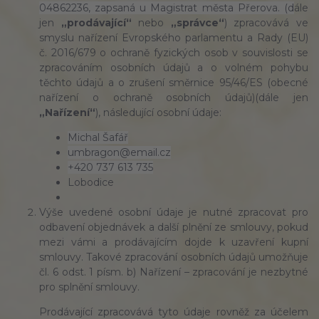
04862236, zapsaná u Magistrat města Přerova. (d
ále
jen
„prodávající“
nebo
„správce“
) zpracovává ve
smyslu nařízení Evropského parlamentu a Rady (EU)
č. 2016/679 o ochraně fyzických osob v souvislosti se
zpracováním osobních údajů a o volném pohybu
těchto údajů a o zrušení směrnice 95/46/ES (obecné
nařízení o ochraně osobních údajů)(dále jen
„Nařízení“
), následující osobní údaje:
Michal Šafář
umbragon@email.cz
+420 737 613 735
Lobodice
Výše uvedené osobní údaje je nutné zpracovat pro
odbavení objednávek a další plnění ze smlouvy, pokud
mezi vámi a prodávajícím dojde k uzavření kupní
smlouvy. Takové zpracování osobních údajů umožňuje
čl. 6 odst. 1 písm. b) Nařízení – zpracování je nezbytné
pro splnění smlouvy.
Prodávající zpracovává tyto údaje rovněž za účelem