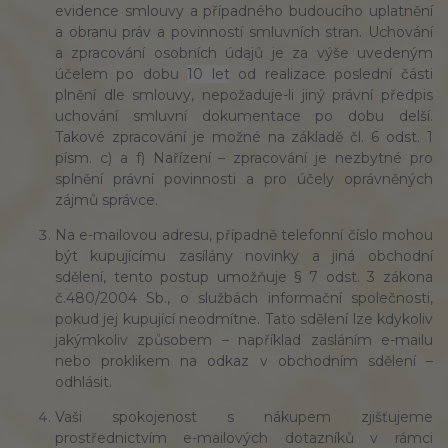
evidence smlouvy a případného budoucího uplatnění
a obranu práv a povinností smluvních stran. Uchování
a zpracování osobních údajů je za výše uvedeným
účelem po dobu
10 let
od realizace poslední části
plnění dle smlouvy, nepožaduje-li jiný právní předpis
uchování smluvní dokumentace po dobu delší.
Takové zpracování je možné na základě čl. 6 odst. 1
písm. c) a f) Nařízení – zpracování je nezbytné pro
splnění právní povinnosti a pro účely oprávněných
zájmů správce.
Na e-mailovou adresu, případně telefonní číslo mohou
být kupujícímu zasílány novinky a jiná obchodní
sdělení, tento postup umožňuje § 7 odst. 3 zákona
č.480/2004 Sb., o službách informační společnosti,
pokud jej kupující neodmítne. Tato sdělení lze kdykoliv
jakýmkoliv způsobem – například zasláním e-mailu
nebo proklikem na odkaz v obchodním sdělení –
odhlásit.
Vaši spokojenost s nákupem zjišťujeme
prostřednictvím e-mailových dotazníků v rámci