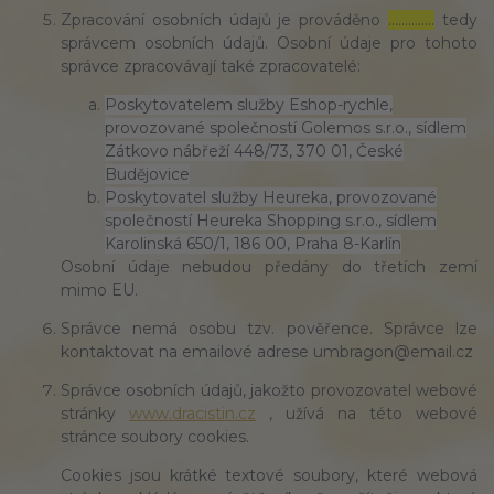
Zpracování osobních údajů je prováděno
…………..
tedy
správcem osobních údajů. Osobní údaje pro tohoto
správce zpracovávají také zpracovatelé:
Poskytovatelem služby Eshop-rychle,
provozované společností Golemos s.r.o., sídlem
Zátkovo nábřeží 448/73, 370 01, České
Budějovice
Poskytovatel služby Heureka, provozované
společností Heureka Shopping s.r.o., sídlem
Karolinská 650/1, 186 00, Praha 8-Karlín
Osobní údaje nebudou předány do třetích zemí
mimo EU.
Správce nemá osobu tzv. pověřence. Správce lze
kontaktovat na emailové adrese umbragon@email.cz
Správce osobních údajů, jakožto provozovatel webové
stránky
www.dracistin.cz
, užívá na této webové
stránce soubory cookies.
Cookies jsou krátké textové soubory, které webová