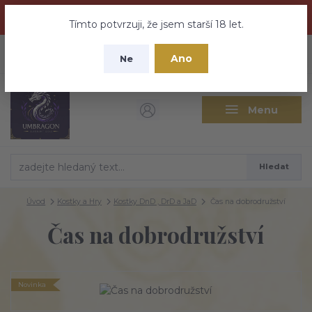
Dračí medovina a Tajemné elixíry se přesunují na tento web -
nebuďte vyděšeni zde najdete vše a ještě mnohem víc
Tímto potvrzuji, že jsem starší 18 let.
+420 737 613 735
0
ks
CZK
Ano
0 Kč
Ne
(Po-Pá 9:30-18:00 hod.)
Menu
Hledat
Úvod
Kostky a Hry
Kostky DnD , DrD a JaD
Čas na dobrodružství
Čas na dobrodružství
Novinka