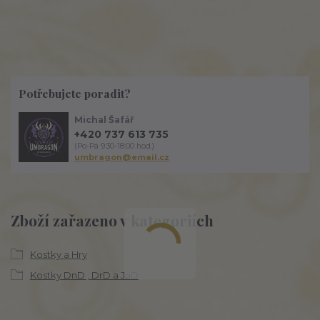
Potřebujete poradit?
Michal Šafář
+420 737 613 735
(Po-Pá 9:30-18:00 hod.)
umbragon@email.cz
Zboží zařazeno v kategoriích
Kostky a Hry
Kostky DnD , DrD a JaD