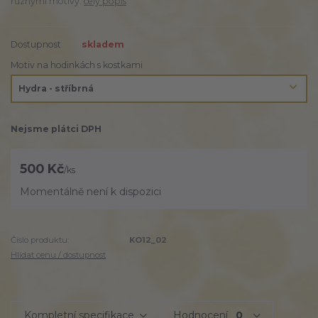
různými motivy.
celý popis
Dostupnost
skladem
Motiv na hodinkách s kostkami
Nejsme plátci DPH
500 Kč
/
ks
Momentálně není k dispozici
Číslo produktu:
KO12_02
Hlídat cenu / dostupnost
Kompletní specifikace
Hodnocení
0