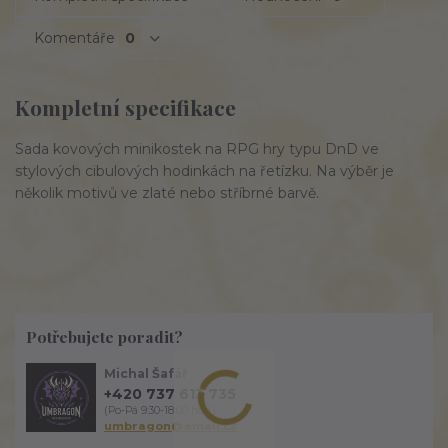
Komentáře
0
Kompletní specifikace
Sada kovových minikostek na RPG hry typu DnD ve
stylových cibulových hodinkách na řetízku. Na výběr je
několik motivů ve zlaté nebo stříbrné barvě.
Potřebujete poradit?
Michal Šafář
+420 737 613 735
(Po-Pá 9:30-18:00 hod.)
umbragon@email.cz