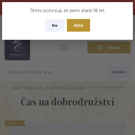
Dračí medovina a Tajemné elixíry se přesunují na tento web -
nebuďte vyděšeni zde najdete vše a ještě mnohem víc
Tímto potvrzuji, že jsem starší 18 let.
+420 737 613 735
0
ks
CZK
Ano
0 Kč
Ne
(Po-Pá 9:30-18:00 hod.)
Menu
Hledat
Úvod
Kostky a Hry
Kostky DnD , DrD a JaD
Čas na dobrodružství
Čas na dobrodružství
Novinka