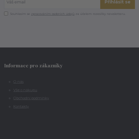
Přihlásit se
Souhlasím se
zpracováním osobních údajů
za účelem rozesílky newsletteru.
Informace pro zákazníky
O nás
Vše o nákupu
Obchodní podmínky
Kontakty