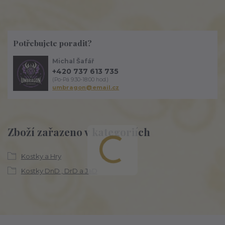
Potřebujete poradit?
Michal Šafář
+420 737 613 735
(Po-Pá 9:30-18:00 hod.)
umbragon@email.cz
Zboží zařazeno v kategoriích
Kostky a Hry
Kostky DnD , DrD a JaD