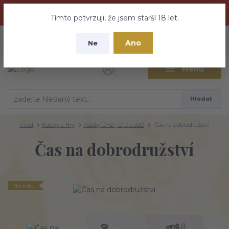
Dračí medovina a Tajemné elixíry se přesunují na tento web -
nebuďte vyděšeni zde najdete vše a ještě mnohem víc
Tímto potvrzuji, že jsem starší 18 let.
+420 737 613 735
0
ks
CZK
Ano
0 Kč
Ne
(Po-Pá 9:30-18:00 hod.)
Menu
Hledat
Úvod
Kostky a Hry
Kostky DnD , DrD a JaD
Čas na dobrodružství
Čas na dobrodružství
Novinka