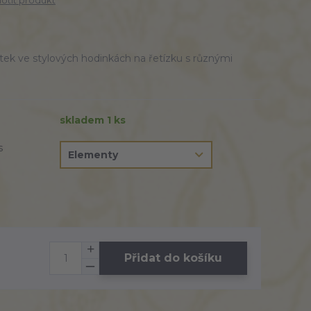
tit produkt
ek ve stylových hodinkách na řetízku s různými
skladem 1 ks
s
Přidat do košíku