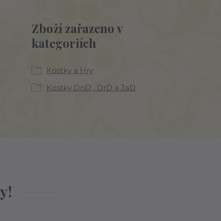
Zboží zařazeno v
kategoriích
Kostky a Hry
Kostky DnD , DrD a JaD
y!