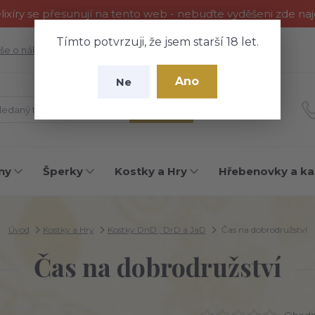
ixíry se přesunují na tento web - nebuďte vyděšeni zde na
Tímto potvrzuji, že jsem starší 18 let.
še o nákupu
Fotogalerie
Kontakty
Blog
Ano
Ne
Hledat
ny
Šperky
Kostky a Hry
Hřebenovky a ka
Úvod
Kostky a Hry
Kostky DnD , DrD a JaD
Čas na dobrodružství
Čas na dobrodružství