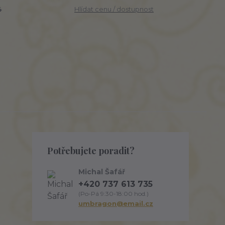
4
Hlídat cenu / dostupnost
Potřebujete poradit?
Michal Šafář
+420 737 613 735
(Po-Pá 9:30-18:00 hod.)
umbragon@email.cz