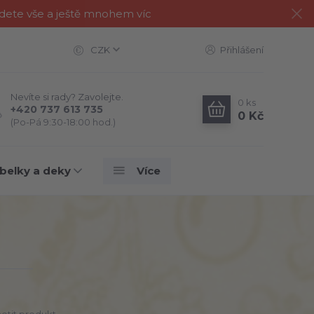
jdete vše a ještě mnohem víc
CZK
Přihlášení
Nevíte si rady? Zavolejte.
0
ks
+420 737 613 735
0 Kč
(Po-Pá 9:30-18:00 hod.)
belky a deky
Více