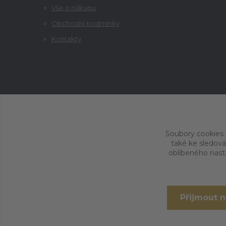
Vše o nákupu
Obchodní podmínky
Kontakty
Soubory cookies
také ke sledová
oblíbeného nasta
Přijmout 