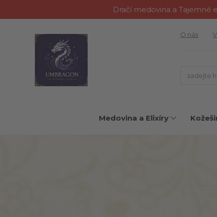
Dračí medovina a Tajemné el
O nás
V
Medovina a Elixíry
Kožeši