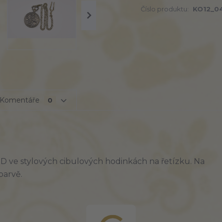
Číslo produktu:
KO12_0
Komentáře
0
 ve stylových cibulových hodinkách na řetízku. Na
barvě.