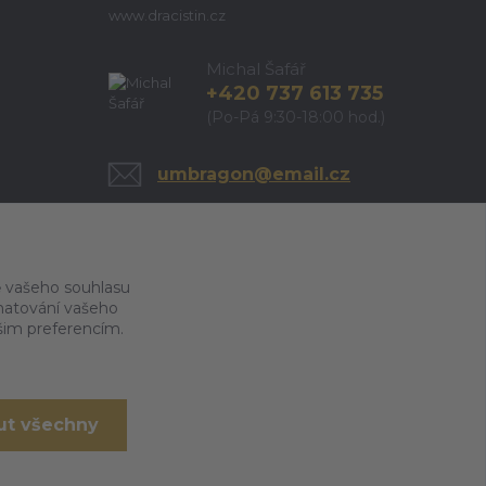
www.dracistin.cz
Michal Šafář
+420 737 613 735
(Po-Pá 9:30-18:00 hod.)
umbragon@email.cz
 vašeho souhlasu
amatování vašeho
ašim preferencím.
ut všechny