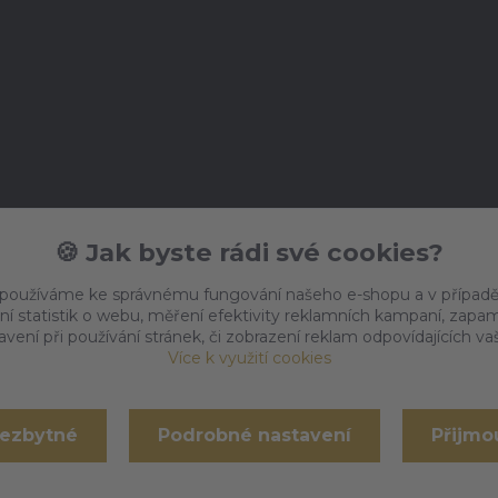
🍪 Jak byste rádi své cookies?
 používáme ke správnému fungování našeho e-shopu a v případě
ní statistik o webu, měření efektivity reklamních kampaní, zap
vení při používání stránek, či zobrazení reklam odpovídajících v
Více k využití cookies
nezbytné
Podrobné nastavení
Přijmo
Vytvořeno na
Eshop-rychle.cz