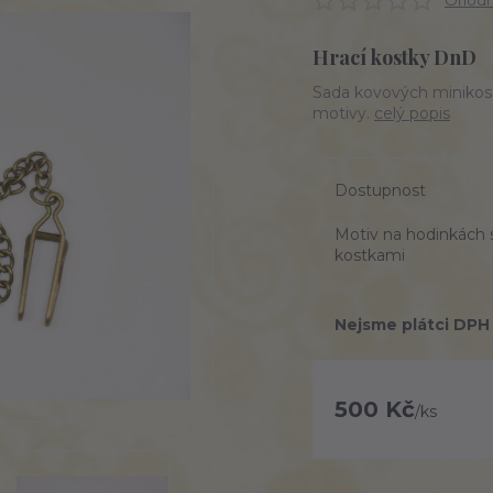
Ohodno
Hrací kostky DnD
Sada kovových minikost
motivy.
celý popis
Dostupnost
Motiv na hodinkách 
kostkami
Nejsme plátci DPH
500 Kč
/
ks