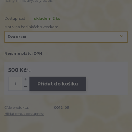
různými motivy.
celý popis
Dostupnost
skladem 2 ks
Motiv na hodinkách s kostkami
Nejsme plátci DPH
500 Kč
/
ks
Přidat do košíku
Číslo produktu:
KO12_05
Hlídat cenu / dostupnost