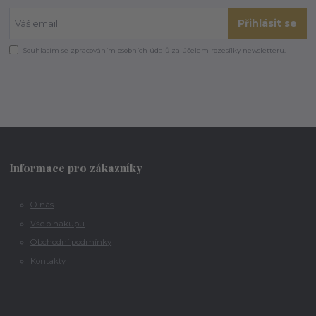
Přihlásit se
Souhlasím se
zpracováním osobních údajů
za účelem rozesílky newsletteru.
Informace pro zákazníky
O nás
Vše o nákupu
Obchodní podmínky
Kontakty