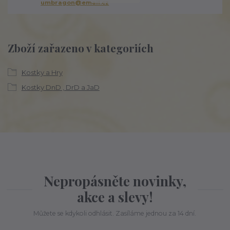
umbragon@email.cz
Zboží zařazeno v kategoriích
Kostky a Hry
Kostky DnD , DrD a JaD
Nepropásněte novinky,
akce a slevy!
Můžete se kdykoli odhlásit. Zasíláme jednou za 14 dní.