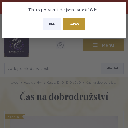
Dračí medovina a Tajemné elixíry se přesunují na tento web -
nebuďte vyděšeni zde najdete vše a ještě mnohem víc
Tímto potvrzuji, že jsem starší 18 let.
+420 737 613 735
0
ks
CZK
Ano
0 Kč
Ne
(Po-Pá 9:30-18:00 hod.)
Menu
Hledat
Úvod
Kostky a Hry
Kostky DnD , DrD a JaD
Čas na dobrodružství
Čas na dobrodružství
Novinka