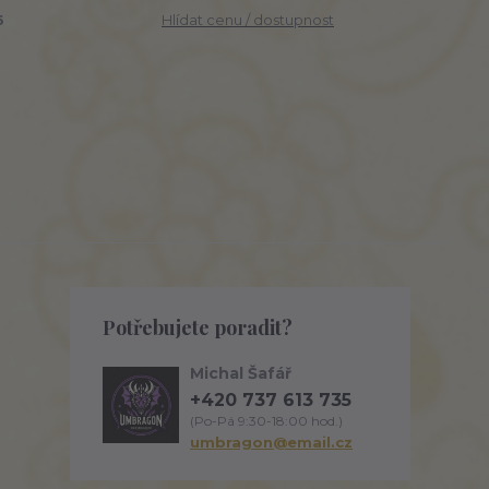
6
Hlídat cenu / dostupnost
Potřebujete poradit?
Michal Šafář
+420 737 613 735
(Po-Pá 9:30-18:00 hod.)
umbragon@email.cz