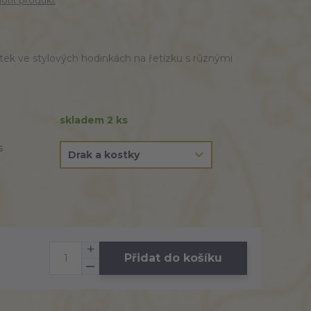
tit produkt
ek ve stylových hodinkách na řetízku s různými
skladem 2 ks
s
Přidat do košíku