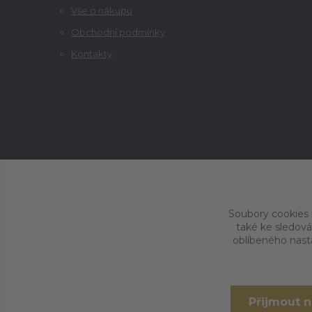
Vše o nákupu
Obchodní podmínky
Kontakty
Soubory cookies
také ke sledová
oblíbeného nasta
Přijmout 