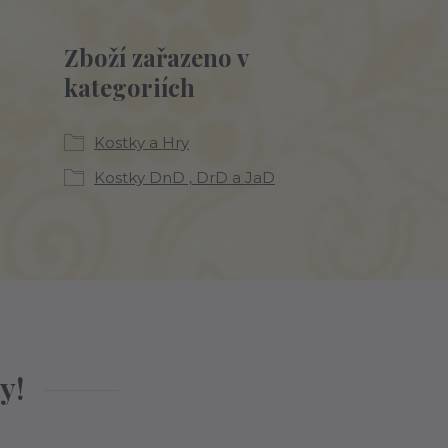
Zboží zařazeno v
kategoriích
Kostky a Hry
Kostky DnD , DrD a JaD
y!