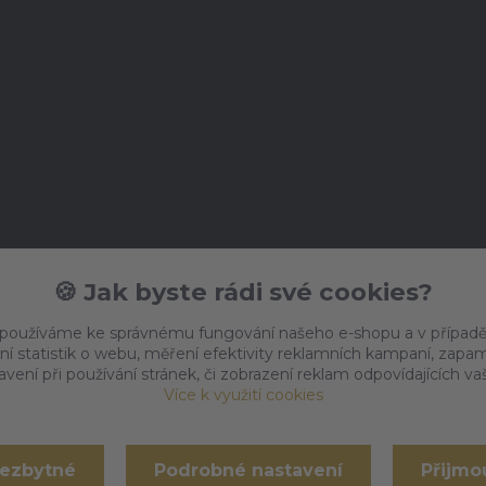
🍪 Jak byste rádi své cookies?
 používáme ke správnému fungování našeho e-shopu a v případě
ní statistik o webu, měření efektivity reklamních kampaní, zap
vení při používání stránek, či zobrazení reklam odpovídajících v
Více k využití cookies
nezbytné
Podrobné nastavení
Přijmo