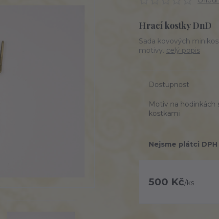
Ohodno
Hrací kostky DnD
Sada kovových minikost
motivy.
celý popis
Dostupnost
Motiv na hodinkách 
kostkami
Nejsme plátci DPH
500 Kč
/
ks