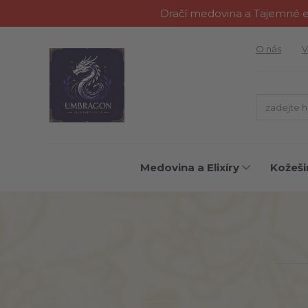
Dračí medovina a Tajemné el
O nás
V
Medovina a Elixíry
Kožeši