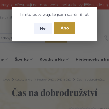
ixíry se přesunují na tento web - nebuďte vyděšeni zde na
Tímto potvrzuji, že jsem starší 18 let.
še o nákupu
Fotogalerie
Kontakty
Blog
Ano
Ne
Hledat
ny
Šperky
Kostky a Hry
Hřebenovky a ka
Úvod
Kostky a Hry
Kostky DnD , DrD a JaD
Čas na dobrodružství
Čas na dobrodružství