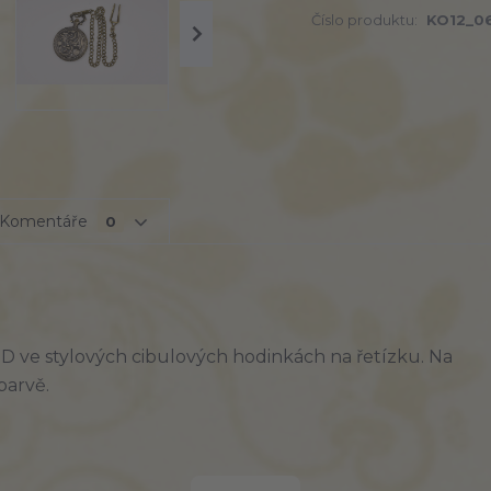
Číslo produktu:
KO12_0
Komentáře
0
 ve stylových cibulových hodinkách na řetízku. Na
barvě.