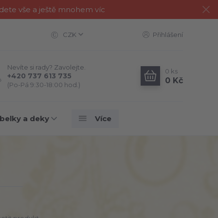
jdete vše a ještě mnohem víc
CZK
Přihlášení
Nevíte si rady? Zavolejte.
0
ks
+420 737 613 735
0 Kč
(Po-Pá 9:30-18:00 hod.)
belky a deky
Více