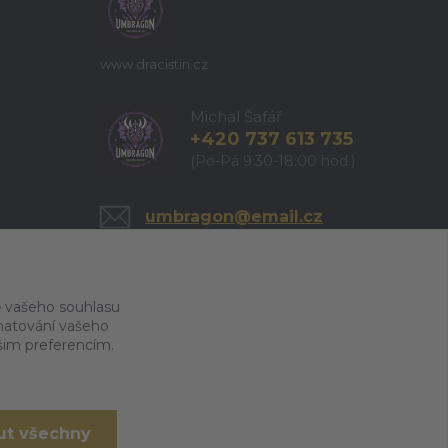
www.dracistin.cz
Michal Šafář
+420 737 613 735
(Po-Pá 9:30-18:00 hod.)
umbragon@email.cz
 vašeho souhlasu
amatování vašeho
ašim preferencím.
ut všechny