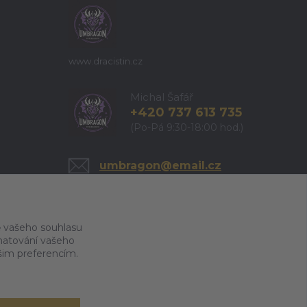
www.dracistin.cz
Michal Šafář
+420 737 613 735
(Po-Pá 9:30-18:00 hod.)
umbragon@email.cz
 vašeho souhlasu
amatování vašeho
ašim preferencím.