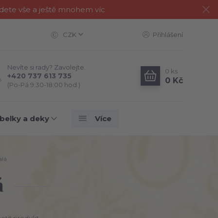
jdete vše a ještě mnohem víc
CZK
Přihlášení
Nevíte si rady? Zavolejte.
0
ks
+420 737 613 735
0 Kč
(Po-Pá 9:30-18:00 hod.)
belky a deky
Více
alá
á