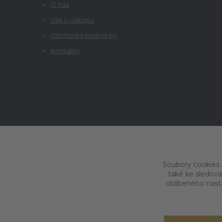
O nás
Vše o nákupu
Obchodní podmínky
Kontakty
Soubory cookies
také ke sledová
oblíbeného nasta