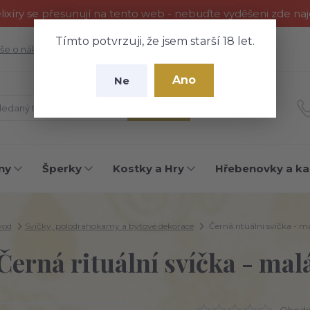
ixíry se přesunují na tento web - nebuďte vyděšeni zde na
Tímto potvrzuji, že jsem starší 18 let.
še o nákupu
Fotogalerie
Kontakty
Blog
Ano
Ne
Hledat
ny
Šperky
Kostky a Hry
Hřebenovky a ka
vod
Svíčky, polodrahokamy a bytové dekorace
Černá rituální svíčka - m
Černá rituální svíčka - mal