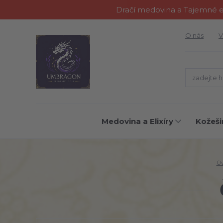
Dračí medovina a Tajemné el
O nás
V
Medovina a Elixíry
Kožeši
Ú