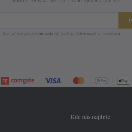
Můžete se kdykoli odhlásit. Zasíláme jednou za 14 dní.
P
Souhlasím se
zpracováním osobních údajů
za účelem rozesílky newsletteru.
Kde nás najdete