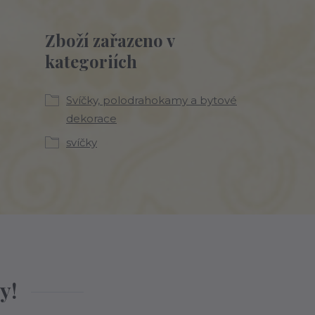
Zboží zařazeno v
kategoriích
Svíčky, polodrahokamy a bytové
dekorace
svíčky
y!