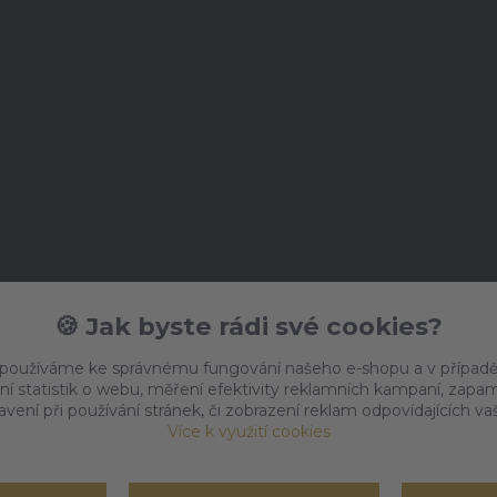
🍪 Jak byste rádi své cookies?
 používáme ke správnému fungování našeho e-shopu a v případě
ní statistik o webu, měření efektivity reklamních kampaní, zap
vení při používání stránek, či zobrazení reklam odpovídajících v
Více k využití cookies