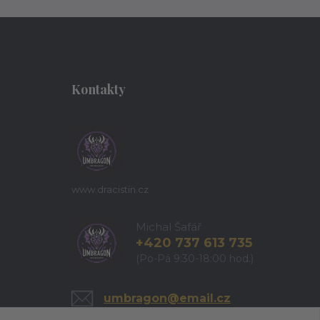
Kontakty
www.dracistin.cz
Michal Šafář
+420 737 613 735
(Po-Pá 9:30-18:00 hod.)
umbragon@email.cz