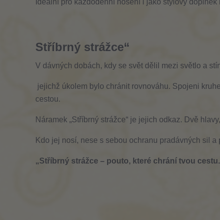
Ideální pro každodenní nošení i jako stylový doplněk k
Stříbrný strážce“
V dávných dobách, kdy se svět dělil mezi světlo a stín
 jejichž úkolem bylo chránit rovnováhu. Spojeni kruhem věčnosti, bděli nad těmi, kteří se odvážili kráčet vlastní 
cestou.
Náramek „Stříbrný strážce“ je jejich odkaz. Dvě hlavy,
Kdo jej nosí, nese s sebou ochranu pradávných sil a 
„Stříbrný strážce – pouto, které chrání tvou cestu