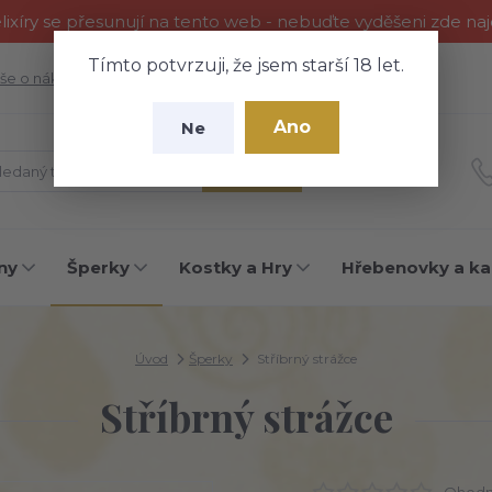
ixíry se přesunují na tento web - nebuďte vyděšeni zde na
Tímto potvrzuji, že jsem starší 18 let.
še o nákupu
Fotogalerie
Kontakty
Blog
Ano
Ne
Hledat
ny
Šperky
Kostky a Hry
Hřebenovky a ka
Úvod
Šperky
Stříbrný strážce
Stříbrný strážce