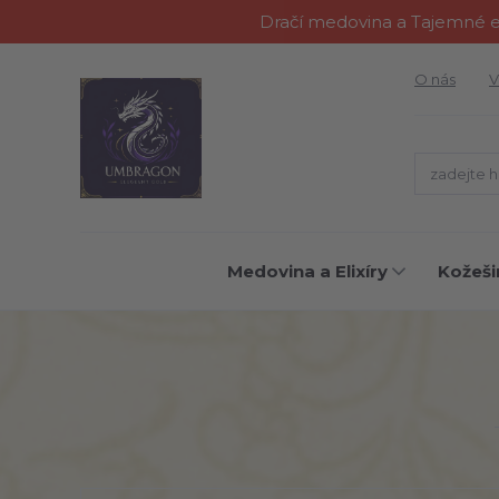
Dračí medovina a Tajemné el
O nás
V
Medovina a Elixíry
Kožeši