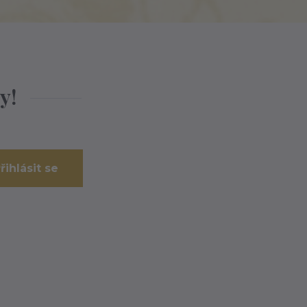
y!
řihlásit se