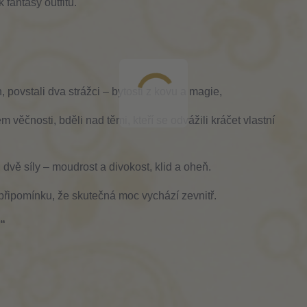
 fantasy outfitu.
, povstali dva strážci – bytosti z kovu a magie,
 dvě síly – moudrost a divokost, klid a oheň. 
připomínku, že skutečná moc vychází zevnitř.
.“