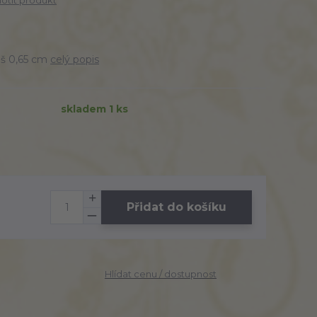
tit produkt
 š 0,65 cm
celý popis
skladem 1 ks
Přidat do košíku
Hlídat cenu / dostupnost