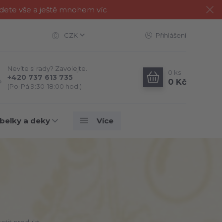
jdete vše a ještě mnohem víc
CZK
Přihlášení
Nevíte si rady? Zavolejte.
0
ks
+420 737 613 735
0 Kč
(Po-Pá 9:30-18:00 hod.)
belky a deky
Více