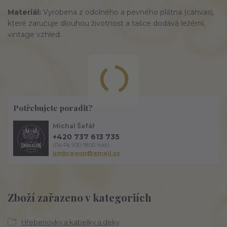
Materiál:
Vyrobena z
odolného
a pevného plátna (canvas),
které zaručuje
dlouhou
životnost a tašce dodává ležérní,
vintage vzhled.
Potřebujete poradit?
Michal Šafář
+420 737 613 735
(Po-Pá 9:30-18:00 hod.)
umbragon@email.cz
Zboží zařazeno v kategoriích
Hřebenovky a kabelky a deky