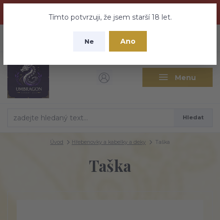
Dračí medovina a Tajemné elixíry se přesunují na tento web -
nebuďte vyděšeni zde najdete vše a ještě mnohem víc
Tímto potvrzuji, že jsem starší 18 let.
+420 737 613 735
0
ks
CZK
Ano
0 Kč
Ne
(Po-Pá 9:30-18:00 hod.)
Menu
Hledat
Úvod
Hřebenovky a kabelky a deky
Taška
Taška