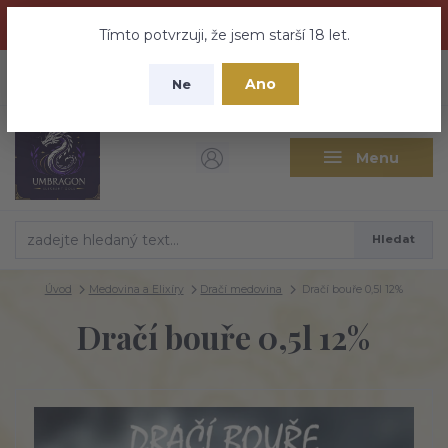
Dračí medovina a Tajemné elixíry se přesunují na tento web -
nebuďte vyděšeni zde najdete vše a ještě mnohem víc
Tímto potvrzuji, že jsem starší 18 let.
+420 737 613 735
0
ks
CZK
Ano
0 Kč
Ne
(Po-Pá 9:30-18:00 hod.)
Menu
Hledat
Úvod
Medovina a Elixíry
Dračí medovina
Dračí bouře 0,5l 12%
Dračí bouře 0,5l 12%