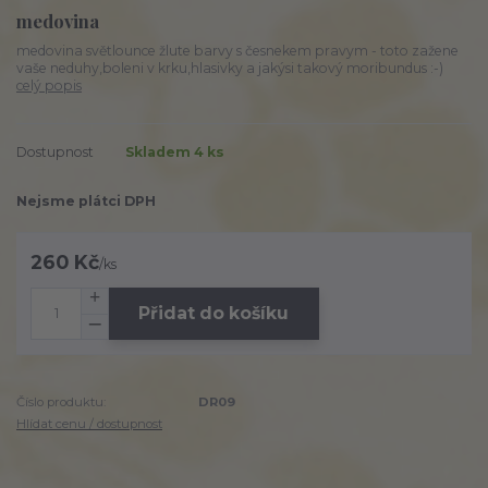
medovina
medovina světlounce žlute barvy s česnekem pravym - toto zažene
vaše neduhy,boleni v krku,hlasivky a jakýsi takový moribundus :-)
celý popis
Dostupnost
Skladem 4 ks
Nejsme plátci DPH
260 Kč
/
ks
Přidat do košíku
Číslo produktu:
DR09
Hlídat cenu / dostupnost