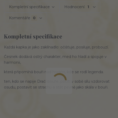
Kompletní specifikace
Hodnocení
1
Komentáře
0
Kompletní specifikace
Každá kapka je jako zaklínadlo: očišťuje, posiluje, probouzí.
Česnek dodává ostrý charakter, med ho hladí a spojuje v
harmonii,
která připomíná bouři nad horami, kde se rodí legenda.
ten, kdo se napije Dračí bouře, pocítí v sobě sílu vzdorovat
osudu, postavit se strachu a stát pevně jako skála v bouři.