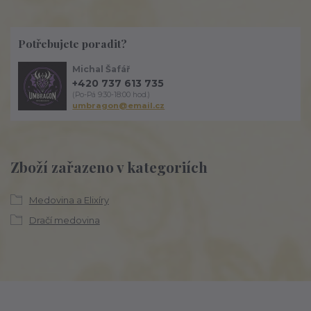
Potřebujete poradit?
Michal Šafář
+420 737 613 735
(Po-Pá 9:30-18:00 hod.)
umbragon@email.cz
Zboží zařazeno v kategoriích
Medovina a Elixíry
Dračí medovina