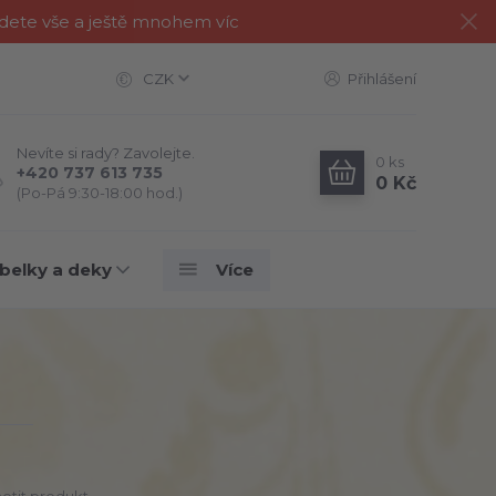
jdete vše a ještě mnohem víc
CZK
Přihlášení
Nevíte si rady? Zavolejte.
0
ks
+420 737 613 735
0 Kč
(Po-Pá 9:30-18:00 hod.)
belky a deky
Více