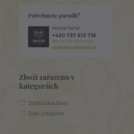
Potřebujete poradit?
Michal Šafář
+420 737 613 735
(Po-Pá 9:30-18:00 hod.)
umbragon@email.cz
Zboží zařazeno v
kategoriích
Medovina a Elixíry
Dračí medovina