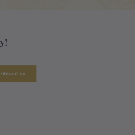
y!
řihlásit se