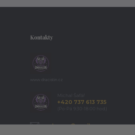
Kontakty
www.dracistin.cz
Michal Šafář
+420 737 613 735
(Po-Pá 9:30-18:00 hod.)
umbragon@email.cz