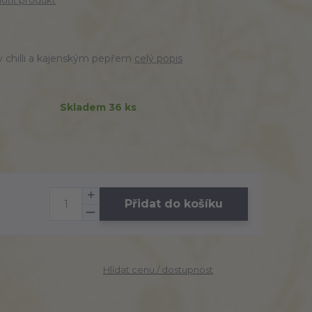
tit produkt
 chilli a kajenským pepřem
celý popis
Skladem 36 ks
Přidat do košíku
Hlídat cenu / dostupnost