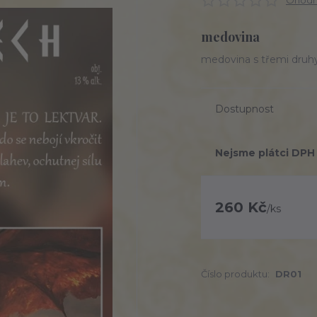
Ohodno
medovina
medovina s třemi druhy
Dostupnost
Nejsme plátci DPH
260 Kč
/
ks
Číslo produktu:
DR01