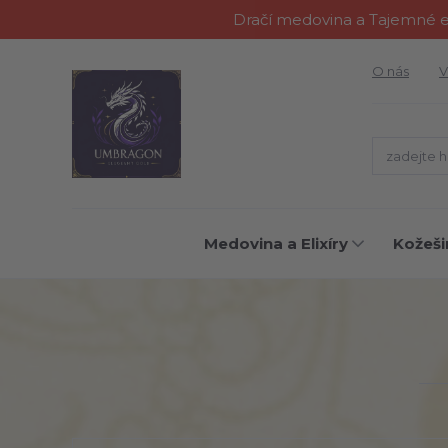
Dračí medovina a Tajemné el
O nás
V
Medovina a Elixíry
Kožeši