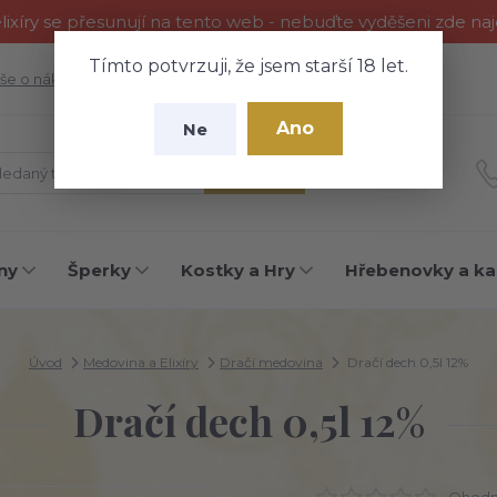
ixíry se přesunují na tento web - nebuďte vyděšeni zde na
Tímto potvrzuji, že jsem starší 18 let.
še o nákupu
Fotogalerie
Kontakty
Blog
Ano
Ne
Hledat
ny
Šperky
Kostky a Hry
Hřebenovky a ka
Úvod
Medovina a Elixíry
Dračí medovina
Dračí dech 0,5l 12%
Dračí dech 0,5l 12%