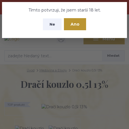
Dračí medovina a Tajemné elixíry se přesunují na tento web -
nebuďte vyděšeni zde najdete vše a ještě mnohem víc
Tímto potvrzuji, že jsem starší 18 let.
+420 737 613 735
0
ks
CZK
Ano
0 Kč
Ne
(Po-Pá 9:30-18:00 hod.)
Menu
Hledat
Úvod
Medovina a Elixíry
Dračí kouzlo 0,5l 13%
Dračí kouzlo 0,5l 13%
TOP produkt