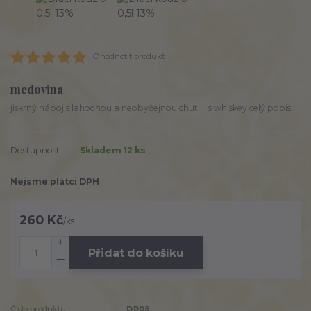
Ohodnotit produkt
medovina
jiskrný nápoj s lahodnou a neobyčejnou chuti... s whiskey
celý popis
Dostupnost
Skladem 12 ks
Nejsme plátci DPH
260 Kč
/
ks
Přidat do košíku
Číslo produktu:
DR05