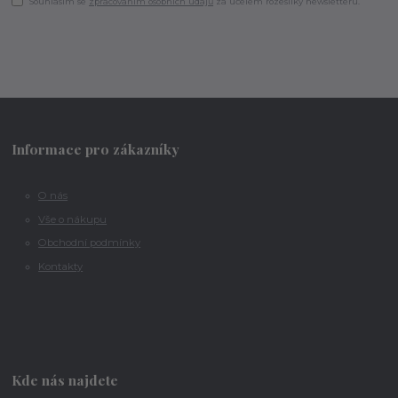
Souhlasím se
zpracováním osobních údajů
za účelem rozesílky newsletteru.
Informace pro zákazníky
O nás
Vše o nákupu
Obchodní podmínky
Kontakty
Kde nás najdete