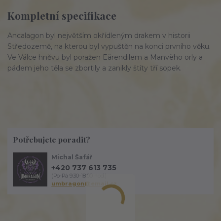
Kompletní specifikace
Ancalagon byl největším okřídleným drakem v historii
Středozemě, na kterou byl vypuštěn na konci prvního věku.
Ve Válce hněvu byl poražen Eärendilem a Manvëho orly a
pádem jeho těla se zbortily a zanikly štíty tří sopek.
Potřebujete poradit?
Michal Šafář
+420 737 613 735
(Po-Pá 9:30-18:00 hod.)
umbragon@email.cz