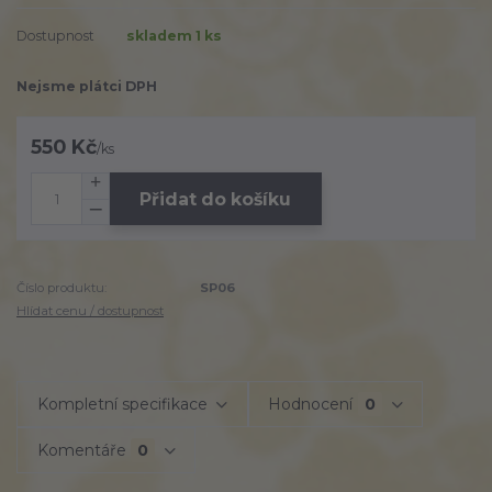
Dostupnost
skladem 1 ks
Nejsme plátci DPH
550 Kč
/
ks
Přidat do košíku
Číslo produktu:
SP06
Hlídat cenu / dostupnost
Kompletní specifikace
Hodnocení
0
Komentáře
0