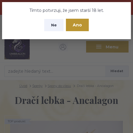
Dračí medovina a Tajemné elixíry se přesunují na tento web -
nebuďte vyděšeni zde najdete vše a ještě mnohem víc
Tímto potvrzuji, že jsem starší 18 let.
+420 737 613 735
0
ks
CZK
Ano
0 Kč
Ne
(Po-Pá 9:30-18:00 hod.)
Menu
Hledat
Úvod
Šperky
Spony do vlasu
Dračí lebka - Ancalagon
Dračí lebka - Ancalagon
TOP produkt