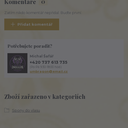
Komentáře
0
Zatím nikdo komentář nepřidal. Buďte první.
Přidat komentář
Potřebujete poradit?
Michal Šafář
+420 737 613 735
(Po-Pá 9:30-18:00 hod.)
umbragon@email.cz
Zboží zařazeno v kategoriích
Spony do vlasu