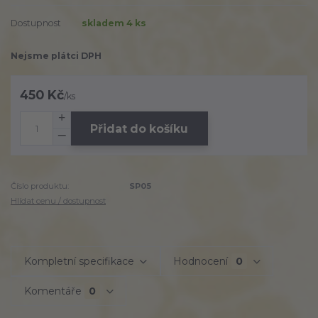
Dostupnost
skladem 4 ks
Nejsme plátci DPH
450 Kč
/
ks
Přidat do košíku
Číslo produktu:
SP05
Hlídat cenu / dostupnost
Kompletní specifikace
Hodnocení
0
Komentáře
0