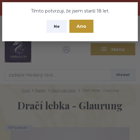
Dračí medovina a Tajemné elixíry se přesunují na tento web -
nebuďte vyděšeni zde najdete vše a ještě mnohem víc
Tímto potvrzuji, že jsem starší 18 let.
+420 737 613 735
0
ks
CZK
Ano
0 Kč
Ne
(Po-Pá 9:30-18:00 hod.)
Menu
Hledat
Úvod
Šperky
Spony do vlasu
Dračí lebka - Glaurung
Dračí lebka - Glaurung
TOP produkt