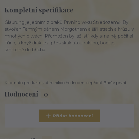
Kompletní specifikace
Glaurung je jedním z draků Prvního věku Středozemě. Byl
stvořen Temným pánem Morgothem a šířil strach a hrůzu v
mnohých bitvách. Přemožen byl až lstí, kdy si na něj počíhal
Túrin, a když drak lezl přes skalnatou roklinu, bodl jej
smrtelně do břicha.
K tomuto produktu zatím nikdo hodnocení nepřidal. Buďte první.
Hodnocení
0
Přidat hodnocení