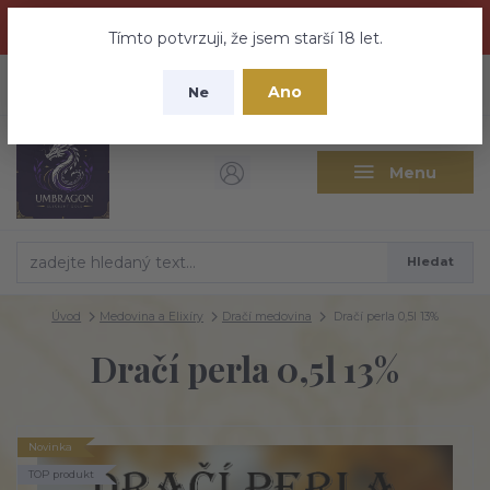
Dračí medovina a Tajemné elixíry se přesunují na tento web -
nebuďte vyděšeni zde najdete vše a ještě mnohem víc
Tímto potvrzuji, že jsem starší 18 let.
+420 737 613 735
0
ks
CZK
Ano
0 Kč
Ne
(Po-Pá 9:30-18:00 hod.)
Menu
Hledat
Úvod
Medovina a Elixíry
Dračí medovina
Dračí perla 0,5l 13%
Dračí perla 0,5l 13%
Novinka
TOP produkt