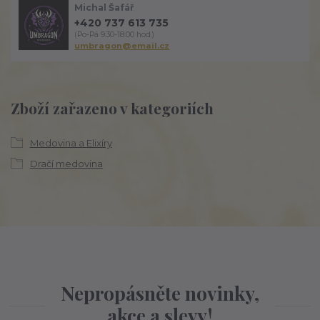
Michal Šafář
+420 737 613 735
(Po-Pá 9:30-18:00 hod.)
umbragon@email.cz
Zboží zařazeno v kategoriích
Medovina a Elixíry
Dračí medovina
Nepropásněte novinky,
akce a slevy!