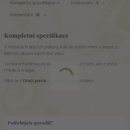
Kompletní specifikace
Hodnocení
1
Komentáře
0
Kompletní specifikace
V hlubinách dračích jeskyní, kde se světlo mění v šepot a
kámen ukrývá tajemství věků,
vzniká jen jednou za století perla. Ne z moře, ale z ohně,
medu a magie.
Říká se jí
Dračí perla
– a její síla je legendární.
Potřebujete poradit?