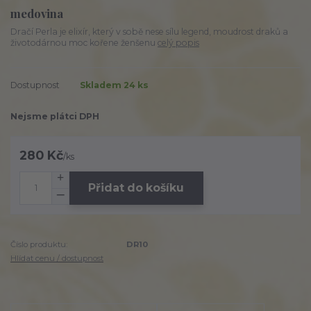
medovina
Dračí Perla je elixír, který v sobě nese sílu legend, moudrost draků a
životodárnou moc kořene ženšenu
celý popis
Dostupnost
Skladem 24 ks
Nejsme plátci DPH
280 Kč
/
ks
Přidat do košíku
Číslo produktu:
DR10
Hlídat cenu / dostupnost