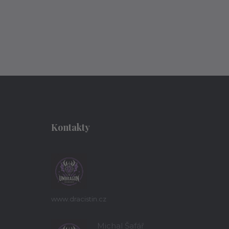
Kontakty
www.dracistin.cz
Michal Šafář