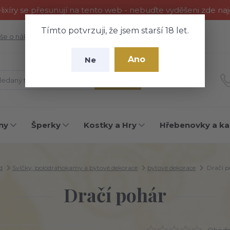
ixíry se přesunují na tento web - nebuďte vyděšeni zde na
Tímto potvrzuji, že jsem starší 18 let.
še o nákupu
Fotogalerie
Kontakty
Blog
Ano
Ne
Hledat
ny
Šperky
Kostky a Hry
Hřebenovky a ka
d
Svíčky, polodrahokamy a bytové dekorace
bytové dekorace
Dračí p
Dračí pohár