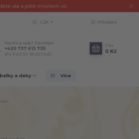
jdete vše a ještě mnohem víc
CZK
Přihlášení
Nevíte si rady? Zavolejte.
0
ks
+420 737 613 735
0 Kč
(Po-Pá 9:30-18:00 hod.)
belky a deky
Více
ohár