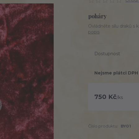
Ohodno
poháry
Ovládněte sílu draků 
popis
Dostupnost
Nejsme plátci DPH
750 Kč
/
ks
Číslo produktu:
BY01