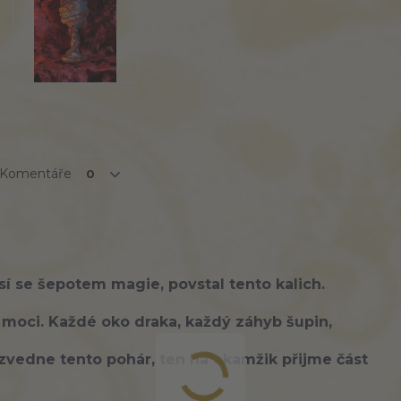
Komentáře
0
sí se šepotem magie, povstal tento kalich.
 moci
. Každé oko draka, každý záhyb šupin,
vedne tento pohár, ten na okamžik
přijme
část