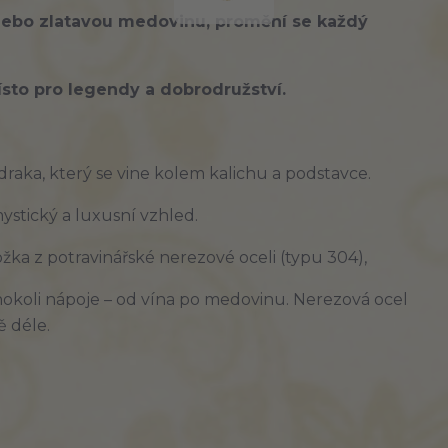
ebo zlatavou medovinu, promění se každý
ísto pro
legendy
a
dobrodružství
.
raka, který se vine kolem kalichu a podstavce.
ystický
a
luxusní
vzhled.
ožka
z
potravinářské nerezové oceli
(typu 304),
hokoli nápoje – od vína po medovinu. Nerezová ocel
ě déle.