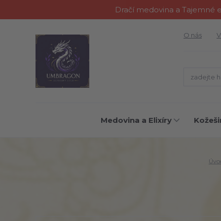
Dračí medovina a Tajemné el
O nás
V
Medovina a Elixíry
Kožeši
Úvo