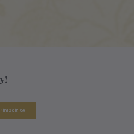
y!
řihlásit se