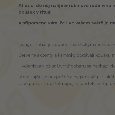
Ať už si do něj nalijete rubínově
rudé
víno n
doušek v
rituál
a připomene vám, že i ve vašem světě je m
Design:
Pohár je zdoben
realistickým
motivem d
Červené akcenty a kamínky dodávají kousku
m
Hygienická vložka:
Uvnitř poháru se nachází
vl
která zajišťuje
bezpečné
a
hygienické
pití jaké
také pomáhá udržet nápoj na
perfektní
teplot