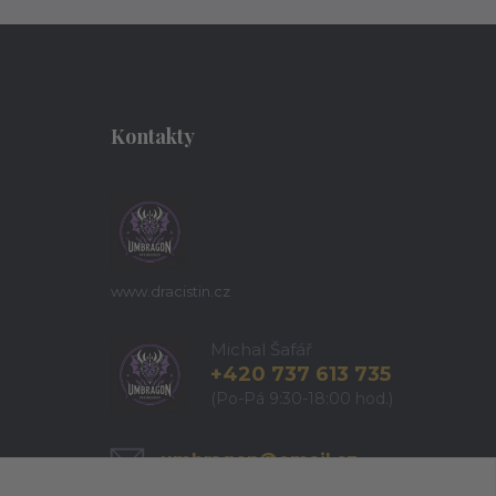
Kontakty
www.dracistin.cz
Michal Šafář
+420 737 613 735
(Po-Pá 9:30-18:00 hod.)
umbragon@email.cz