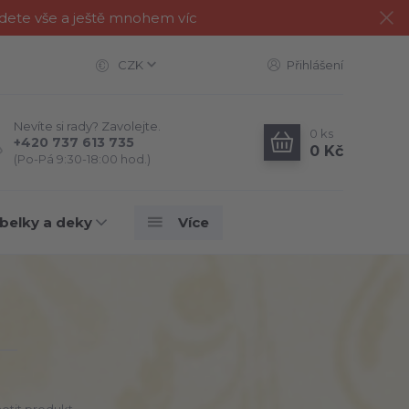
jdete vše a ještě mnohem víc
CZK
Přihlášení
Nevíte si rady? Zavolejte.
0
ks
+420 737 613 735
0 Kč
(Po-Pá 9:30-18:00 hod.)
belky a deky
Více