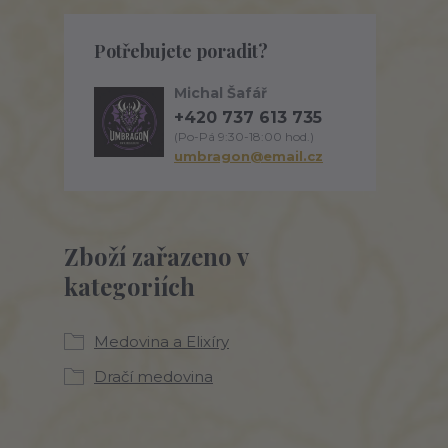
Potřebujete poradit?
Michal Šafář
+420 737 613 735
(Po-Pá 9:30-18:00 hod.)
umbragon@email.cz
Zboží zařazeno v
kategoriích
Medovina a Elixíry
Dračí medovina