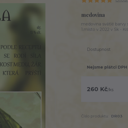
Ohodno
medovina
medovina světlé barvy s
1.místo v 2022 v Sk - K
Dostupnost
Nejsme plátci DPH
260 Kč
/
ks
Číslo produktu:
DR03