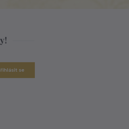
y!
řihlásit se