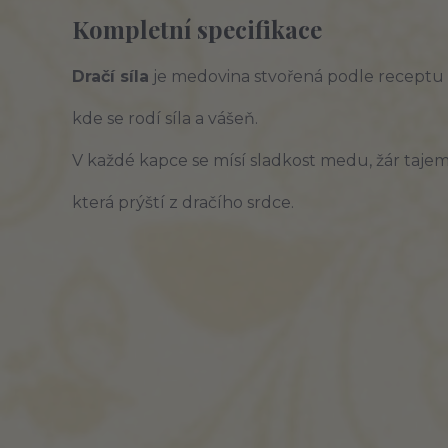
Kompletní specifikace
Dračí síla
je medovina stvořená podle receptu
kde se rodí síla a vášeň.
V každé kapce se mísí sladkost medu, žár tajem
která prýští z dračího srdce.