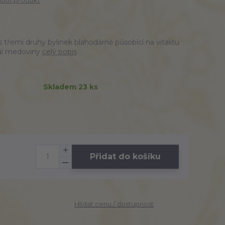
tit produkt
 třemi druhy bylinek blahodárně působící na vitalitu
rál medoviny
celý popis
Skladem 23 ks
Přidat do košíku
Hlídat cenu / dostupnost