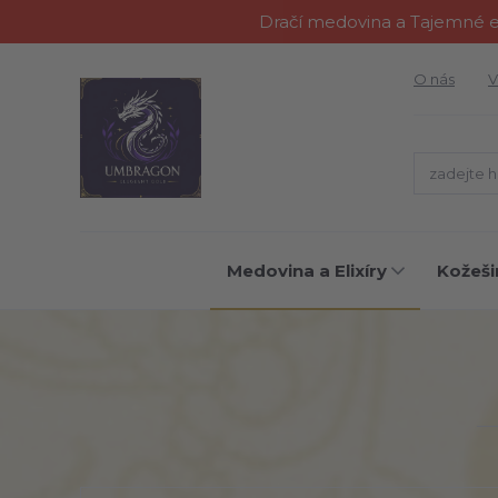
Dračí medovina a Tajemné el
O nás
V
Medovina a Elixíry
Kožeši