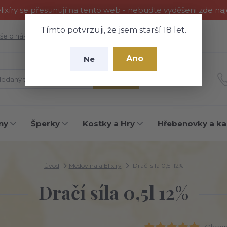
ixíry se přesunují na tento web - nebuďte vyděšeni zde na
Tímto potvrzuji, že jsem starší 18 let.
še o nákupu
Fotogalerie
Kontakty
Blog
Ano
Ne
Hledat
ny
Šperky
Kostky a Hry
Hřebenovky a ka
Úvod
Medovina a Elixíry
Dračí síla 0,5l 12%
Dračí síla 0,5l 12%