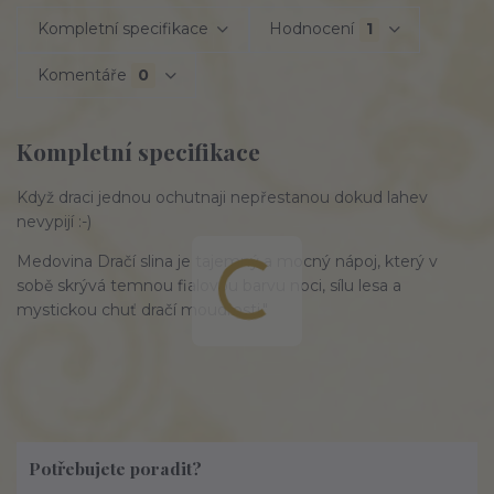
Kompletní specifikace
Hodnocení
1
Komentáře
0
Kompletní specifikace
Když draci jednou ochutnaji nepřestanou dokud lahev
nevypijí :-)
Medovina Dračí slina je tajemný a mocný nápoj, který v
sobě skrývá temnou fialovou barvu noci, sílu lesa a
mystickou chuť dračí moudrosti."
Potřebujete poradit?