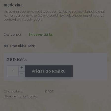
medovina
medovina s borůvkovou šťávou s směsí lesnich bylinek lahodná chuť
kombinaci borůvkové šťávy a lesních bylinek připomina lehce chuť
portskeho vína
celý popis
Dostupnost
Skladem 22 ks
Nejsme plátci DPH
260 Kč
/
ks
Přidat do košíku
Číslo produktu:
DR07
Hlídat cenu / dostupnost