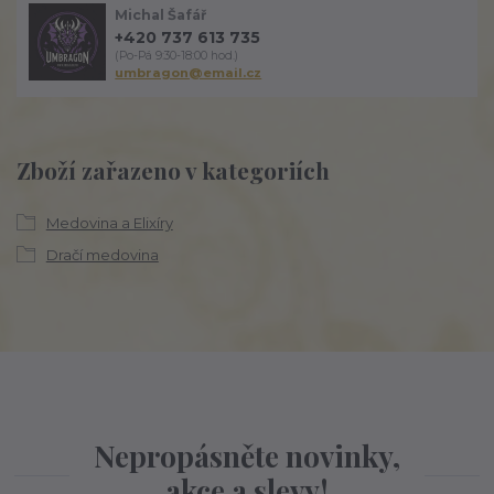
Michal Šafář
+420 737 613 735
(Po-Pá 9:30-18:00 hod.)
umbragon@email.cz
Zboží zařazeno v kategoriích
Medovina a Elixíry
Dračí medovina
Nepropásněte novinky,
akce a slevy!