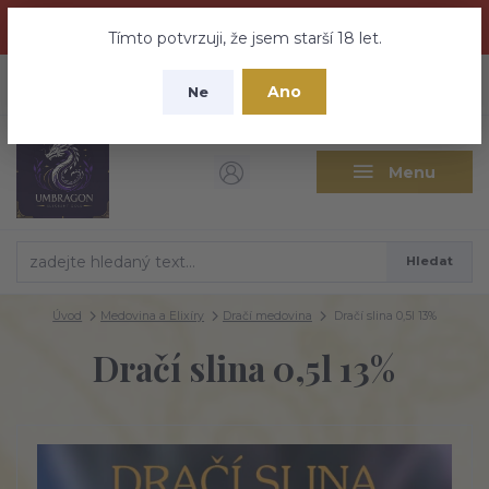
Dračí medovina a Tajemné elixíry se přesunují na tento web -
nebuďte vyděšeni zde najdete vše a ještě mnohem víc
Tímto potvrzuji, že jsem starší 18 let.
+420 737 613 735
0
ks
CZK
Ano
0 Kč
Ne
(Po-Pá 9:30-18:00 hod.)
Menu
Hledat
Úvod
Medovina a Elixíry
Dračí medovina
Dračí slina 0,5l 13%
Dračí slina 0,5l 13%