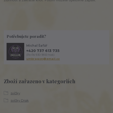
Potřebujete poradit?
Michal Šafář
+420 737 613 735
(Po-Pá 9:30-18:00 hod.)
umbragon@email.cz
Zboží zařazeno v kategoriích
svíčky
svíčky Drak