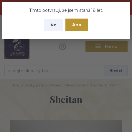
Dračí medovina a Tajemné elixíry se přesunují na tento web -
nebuďte vyděšeni zde najdete vše a ještě mnohem víc
Tímto potvrzuji, že jsem starší 18 let.
+420 737 613 735
0
ks
CZK
Ano
0 Kč
Ne
(Po-Pá 9:30-18:00 hod.)
Menu
Hledat
Úvod
Svíčky, polodrahokamy a bytové dekorace
svíčky
Sheitan
Sheitan