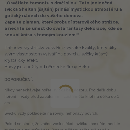
„Osvětlete temnotu s
dračí silou! Tato jedinečná
svíčka Sheitan (šajtán) přináší mystickou atmosféru a
gotický nádech do vašeho domova.
Zapalte plamen, který probudí starověkého strážce,
a nechte se unést do světa fantasy dekorace, kde se
snoubí krása s temným kouzlem!“
Palmový krystalický vosk Britz vysoké kvality, který díky
svým vlastnostem vytváří na povrchu svíčky krásný
krystalický efekt.
Barvy jsou požity od německé firmy Bekro.
DOPORUČENÍ:
Nikdy nenechávejte hořet svíčku bez dozoru. Pro delší dobu
hoření – vždy před zapálením – zastřihněte knot na délku do 1
cm.
Svíčku vždy pokládejte na rovný, nehořlavý povrch.
Pokud se stane, že začne vosk stékat, svíčku zhasněte, nechte
ztuhnout a zakraťte knot. Potom můžete opětovně zapálit.