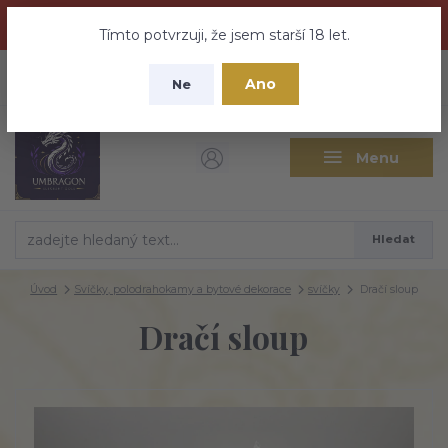
Dračí medovina a Tajemné elixíry se přesunují na tento web -
nebuďte vyděšeni zde najdete vše a ještě mnohem víc
Tímto potvrzuji, že jsem starší 18 let.
+420 737 613 735
0
ks
CZK
Ano
0 Kč
Ne
(Po-Pá 9:30-18:00 hod.)
Menu
Hledat
Úvod
Svíčky, polodrahokamy a bytové dekorace
svíčky
Dračí sloup
Dračí sloup