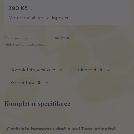
290 Kč
/
ks
Momentálně není k dispozici
Číslo produktu:
SV02101
Hlídat cenu / dostupnost
Kompletní specifikace
Hodnocení
0
Komentáře
0
Kompletní specifikace
„Osvětlete temnotu s
dračí silou! Tato jedinečná