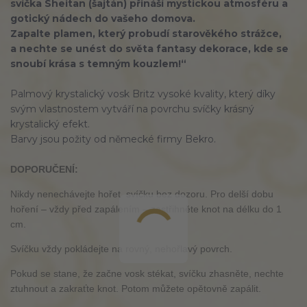
svíčka Sheitan (šajtán) přináší mystickou atmosféru a
gotický nádech do vašeho domova.
Zapalte plamen, který probudí starověkého strážce,
a nechte se unést do světa fantasy dekorace, kde se
snoubí krása s temným kouzlem!“
Palmový krystalický vosk Britz vysoké kvality, který díky
svým vlastnostem vytváří na povrchu svíčky krásný
krystalický efekt.
Barvy jsou požity od německé firmy Bekro.
DOPORUČENÍ:
Nikdy nenechávejte hořet svíčku bez dozoru. Pro delší dobu
hoření – vždy před zapálením – zastřihněte knot na délku do 1
cm.
Svíčku vždy pokládejte na rovný, nehořlavý povrch.
Pokud se stane, že začne vosk stékat, svíčku zhasněte, nechte
ztuhnout a zakraťte knot. Potom můžete opětovně zapálit.