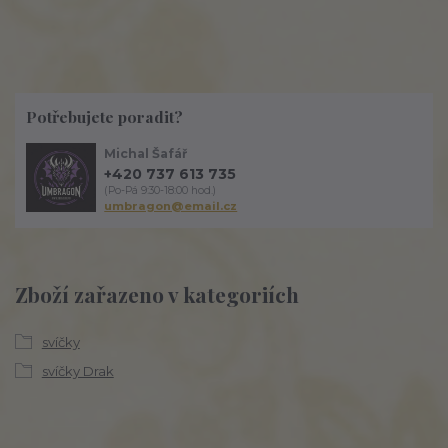
Potřebujete poradit?
Michal Šafář
+420 737 613 735
(Po-Pá 9:30-18:00 hod.)
umbragon@email.cz
Zboží zařazeno v kategoriích
svíčky
svíčky Drak