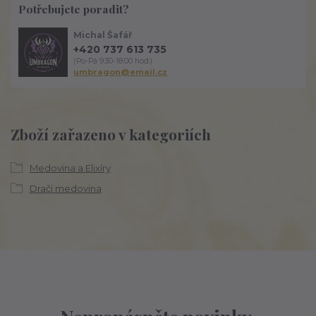
Potřebujete poradit?
Michal Šafář
+420 737 613 735
(Po-Pá 9:30-18:00 hod.)
umbragon@email.cz
Zboží zařazeno v kategoriích
Medovina a Elixíry
Dračí medovina