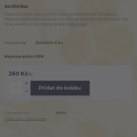
medovina
Medovina zlaté barvy s třemi druhy bylinek Kozlík,Třezalka a
Meduňka Blahodárně působí na celkove zklidnění oprganismu , Na
relax a klidný a vyrovnaný spánek
celý popis
Dostupnost
Skladem 6 ks
Nejsme plátci DPH
260 Kč
/
ks
Přidat do košíku
Číslo produktu:
DR04
Hlídat cenu / dostupnost