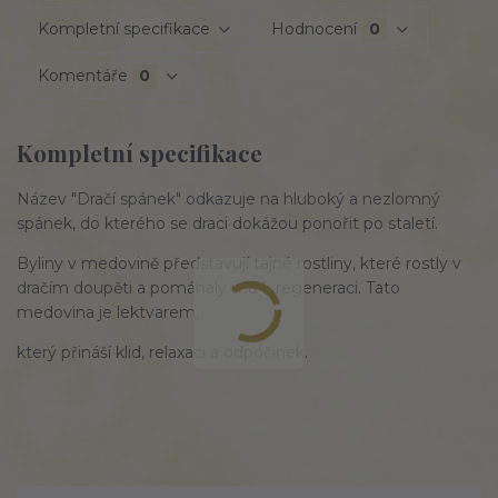
Kompletní specifikace
Hodnocení
0
Komentáře
0
Kompletní specifikace
Název "Dračí spánek" odkazuje na hluboký a nezlomný
spánek, do kterého se draci dokážou ponořit po staletí.
Byliny v medovině představují tajné rostliny, které rostly v
dračím doupěti a pomáhaly mu k regeneraci. Tato
medovina je lektvarem,
který přináší klid, relaxaci a odpočinek.