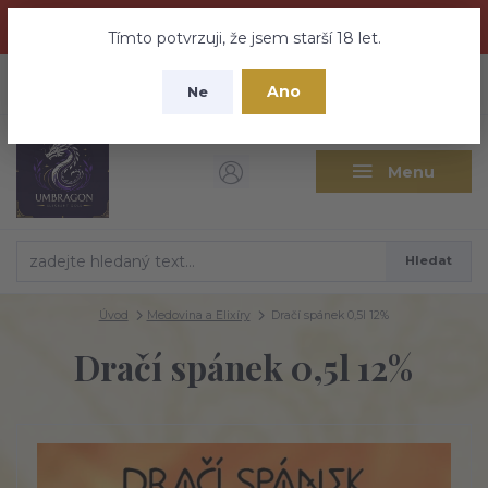
Dračí medovina a Tajemné elixíry se přesunují na tento web -
nebuďte vyděšeni zde najdete vše a ještě mnohem víc
Tímto potvrzuji, že jsem starší 18 let.
+420 737 613 735
0
ks
CZK
Ano
0 Kč
Ne
(Po-Pá 9:30-18:00 hod.)
Menu
Hledat
Úvod
Medovina a Elixíry
Dračí spánek 0,5l 12%
Dračí spánek 0,5l 12%